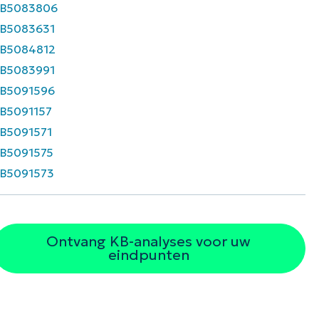
B5083806
B5083631
B5084812
B5083991
B5091596
B5091157
B5091571
B5091575
B5091573
Ontvang KB-analyses voor uw
eindpunten