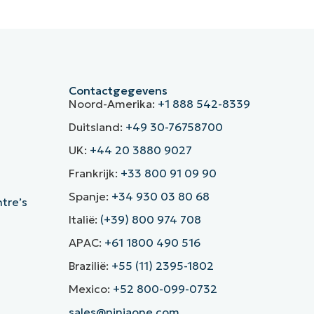
Contactgegevens
Noord-Amerika:
+1 888 542-8339
Duitsland:
+49 30-76758700
UK:
+44 20 3880 9027
Frankrijk:
+33 800 91 09 90
Spanje:
+34 930 03 80 68
ntre’s
Italië:
(+39) 800 974 708
APAC:
+61 1800 490 516
Brazilië:
+55 (11) 2395-1802
Mexico:
+52 800-099-0732
sales@ninjaone.com