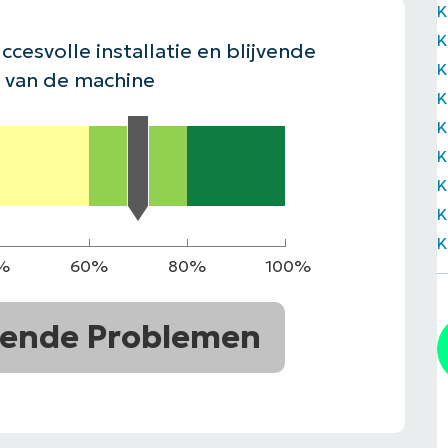
K
EKIJKEN
K
EN
EKIJKEN
PRODUCT ROADMAP
PLATFORM
ccesvolle installatie en blijvende
K
 van de machine
K
K
K
K
K
K
%
60%
80%
100%
ende Problemen