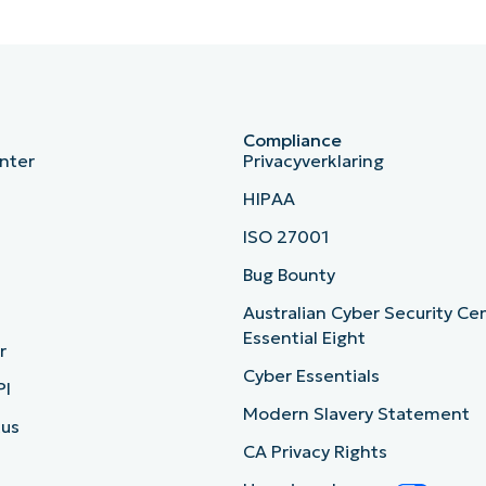
Compliance
nter
Privacyverklaring
HIPAA
ISO 27001
b
Bug Bounty
Australian Cyber Security Ce
Essential Eight
r
Cyber Essentials
PI
Modern Slavery Statement
tus
CA Privacy Rights