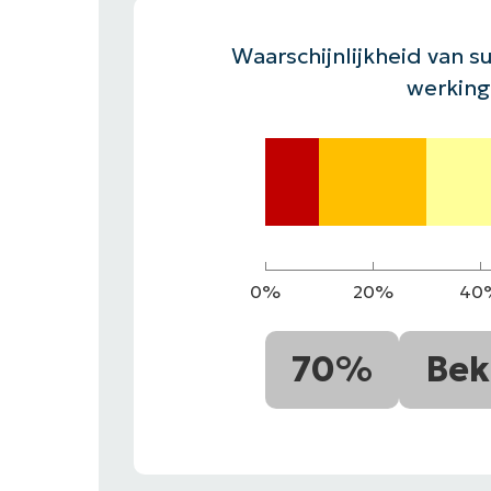
CONTACT VERKOOP
DEMO B
CONTACTEER SALES
CONTACTEER SALES
DEMO BEKIJK
DEMO B
Waarschijnlijkheid van su
werking
0%
20%
40
70%
Bek