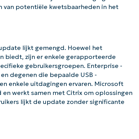
ken van potentiële kwetsbaarheden in het
de slag met NinjaOne AI-gestuurde KB-anal
First
and
last
name*
Business
email*
update lijkt gemengd. Hoewel het
n biedt, zijn er enkele gerapporteerde
Phone
number*
ecifieke gebruikersgroepen. Enterprise -
 en degenen die bepaalde USB -
Land
nen enkele uitdagingen ervaren. Microsoft
 en werkt samen met Citrix om oplossingen
Company
name*
ikers lijkt de update zonder significante