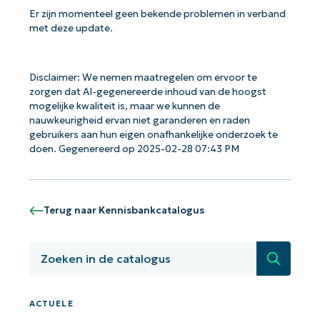
Er zijn momenteel geen bekende problemen in verband
met deze update.
Disclaimer: We nemen maatregelen om ervoor te
zorgen dat AI-gegenereerde inhoud van de hoogst
Aan de slag met NinjaOne AI-
mogelijke kwaliteit is, maar we kunnen de
gestuurde KB-analyses!
nauwkeurigheid ervan niet garanderen en raden
First
gebruikers aan hun eigen onafhankelijke onderzoek te
and
doen. Gegenereerd op 2025-02-28 07:43 PM
last
name*
Business
email*
Terug naar Kennisbankcatalogus
Phone
number*
Zoeken
Land
ACTUELE