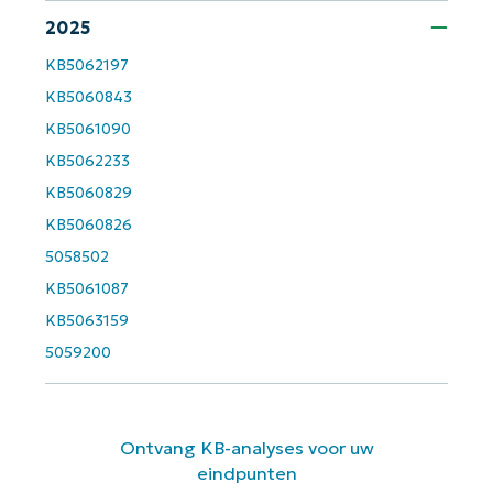
Company
2025
name*
KB5062197
KB5060843
KB5061090
KB5062233
KB5060829
KB5060826
5058502
KB5061087
KB5063159
5059200
Ontvang KB-analyses voor uw
eindpunten