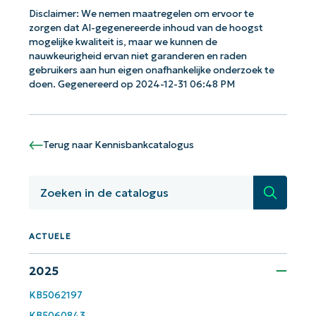
Disclaimer: We nemen maatregelen om ervoor te
zorgen dat AI-gegenereerde inhoud van de hoogst
mogelijke kwaliteit is, maar we kunnen de
nauwkeurigheid ervan niet garanderen en raden
Aan de slag met NinjaOne AI-
gebruikers aan hun eigen onafhankelijke onderzoek te
doen. Gegenereerd op 2024-12-31 06:48 PM
gestuurde KB-analyses!
First
and
last
name*
Terug naar Kennisbankcatalogus
Business
email*
Zoeken
Phone
number*
ACTUELE
Land
2025
KB5062197
Company
name*
KB5060843