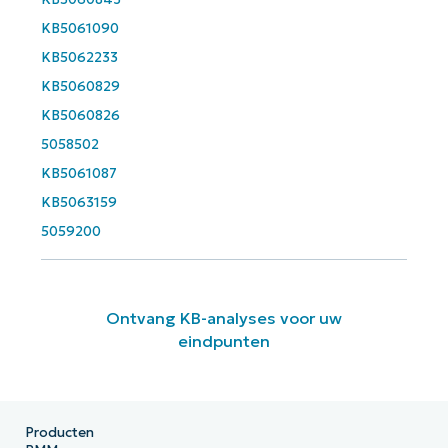
KB5061090
KB5062233
KB5060829
KB5060826
5058502
KB5061087
KB5063159
5059200
Ontvang KB-analyses voor uw
eindpunten
Producten