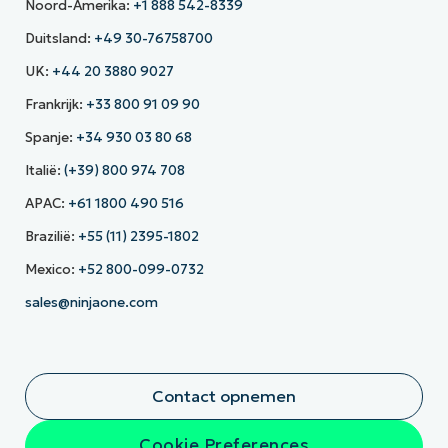
Noord-Amerika:
+1 888 542-8339
Duitsland:
+49 30-76758700
UK:
+44 20 3880 9027
Frankrijk:
+33 800 91 09 90
Spanje:
+34 930 03 80 68
Italië:
(+39) 800 974 708
APAC:
+61 1800 490 516
Brazilië:
+55 (11) 2395-1802
Mexico:
+52 800-099-0732
sales@ninjaone.com
Contact opnemen
Cookie Preferences