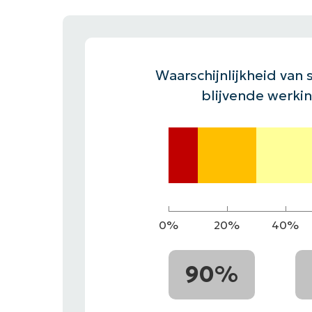
CONTACT VERKOOP
DEMO B
CONTACTEER SALES
CONTACTEER SALES
DEMO BEKIJK
DEMO B
Waarschijnlijkheid van s
blijvende werki
0%
20%
40%
90%