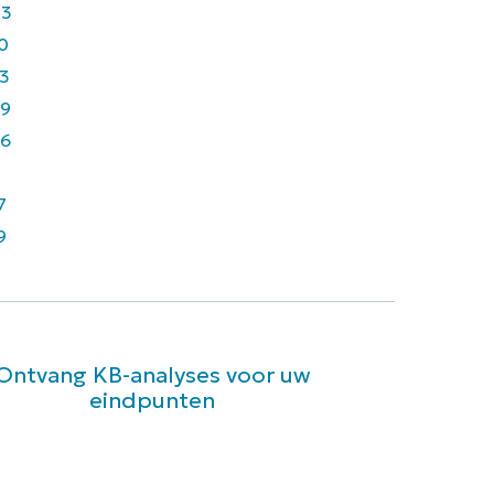
43
0
3
9
6
7
9
Ontvang KB-analyses voor uw
eindpunten