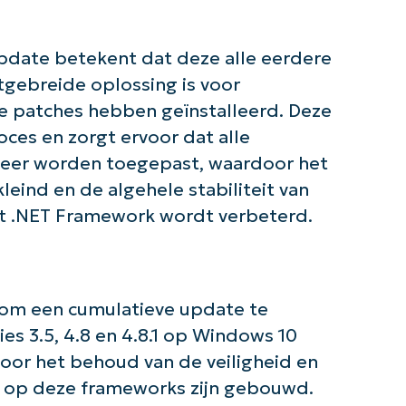
pdate betekent dat deze alle eerdere
gebreide oplossing is voor
e patches hebben geïnstalleerd. Deze
es en zorgt ervoor dat alle
 keer worden toegepast, waardoor het
eind en de algehele stabiliteit van
 het .NET Framework wordt verbeterd.
 om een cumulatieve update te
de slag met NinjaOne AI-gestuurde KB-anal
s 3.5, 4.8 en 4.8.1 op Windows 10
First
and
 voor het behoud van de veiligheid en
last
name*
e op deze frameworks zijn gebouwd.
Business