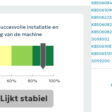
KB50608
EKIJKEN
KB506109
EN
EKIJKEN
PRODUCT ROADMAP
PLATFORM
KB506223
KB506082
uccesvolle installatie en
KB506082
ng van de machine
5058502
KB506108
KB506315
5059200
60%
80%
100%
Lijkt stabiel