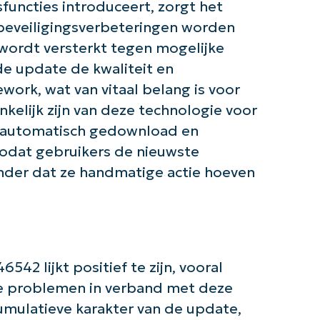
email*
functies introduceert, zorgt het
 beveiligingsverbeteringen worden
Phone
ordt versterkt tegen mogelijke
number*
e update de kwaliteit en
Land
ork, wat van vitaal belang is voor
nkelijk zijn van deze technologie voor
Company
 automatisch gedownload en
name*
zodat gebruikers de nieuwste
der dat ze handmatige actie hoeven
2 lijkt positief te zijn, vooral
e problemen in verband met deze
umulatieve karakter van de update,