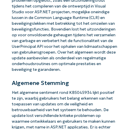
problemen opgelost, zoals een uitzonderingsfout
tijdens het compileren van de ontwerptijd in Visual
Studio voor ASP.NET projecten, mogelijke oneindige
lussen in de Common Language Runtime (CLR) en
beveiligingslekken met betrekking tot het omzeilen van
beveiligingsfuncties. Bovendien lost het uitzonderingen
op voor onvoldoende geheugen tijdens het verzamelen
van garbage en verbetert het de functionaliteit van de
UserPrincipal API voor het ophalen van lidmaatschappen
van gebruikersgroepen. Over het algemeen wordt deze
update aanbevolen als onderdeel van regelmatige
onderhoudsroutines om optimale prestaties en
beveiliging te garanderen.
Algemene Stemming
Het algemene sentiment rond KB5045934 lijkt positief
te zijn, waarbij gebruikers het belang erkennen van het
toepassen van updates om de veiligheid en
betrouwbaarheid van het systeem te behouden. De
update lost verschillende kritieke problemen op
waarmee ontwikkelaars en gebruikers te maken kunnen
krijgen, met name in ASP.NET applicaties. Er is echter