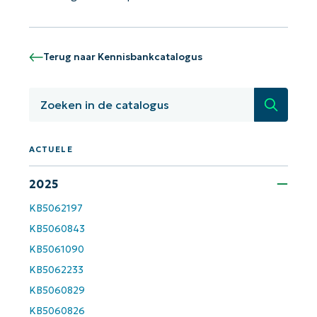
Aan de slag met NinjaOne AI-
gestuurde KB-analyses!
Terug naar Kennisbankcatalogus
First
and
last
name*
Zoeken
Business
email*
ACTUELE
Phone
number*
2025
KB5062197
Land
KB5060843
KB5061090
Company
name*
KB5062233
KB5060829
KB5060826