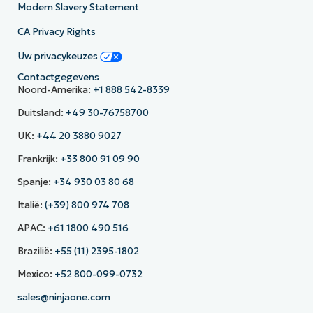
Modern Slavery Statement
CA Privacy Rights
Uw privacykeuzes
Contactgegevens
Noord-Amerika:
+1 888 542-8339
Duitsland:
+49 30-76758700
UK:
+44 20 3880 9027
Frankrijk:
+33 800 91 09 90
Spanje:
+34 930 03 80 68
Italië:
(+39) 800 974 708
APAC:
+61 1800 490 516
Brazilië:
+55 (11) 2395-1802
Mexico:
+52 800-099-0732
sales@ninjaone.com