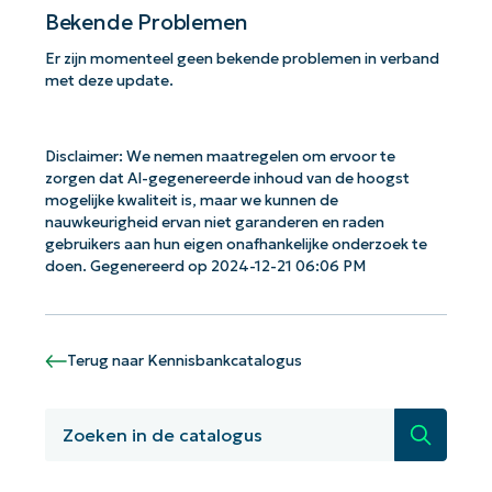
Bekende Problemen
Er zijn momenteel geen bekende problemen in verband
met deze update.
Disclaimer: We nemen maatregelen om ervoor te
zorgen dat AI-gegenereerde inhoud van de hoogst
mogelijke kwaliteit is, maar we kunnen de
nauwkeurigheid ervan niet garanderen en raden
gebruikers aan hun eigen onafhankelijke onderzoek te
doen. Gegenereerd op 2024-12-21 06:06 PM
Terug naar Kennisbankcatalogus
Aan de slag met NinjaOne AI-
Zoeken
gestuurde KB-analyses!
First
and