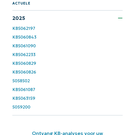
last
ACTUELE
name*
Business
2025
email*
KB5062197
KB5060843
Phone
number*
KB5061090
KB5062233
Land
KB5060829
KB5060826
Company
5058502
name*
KB5061087
KB5063159
5059200
Ontvang KB-analyses voor uw