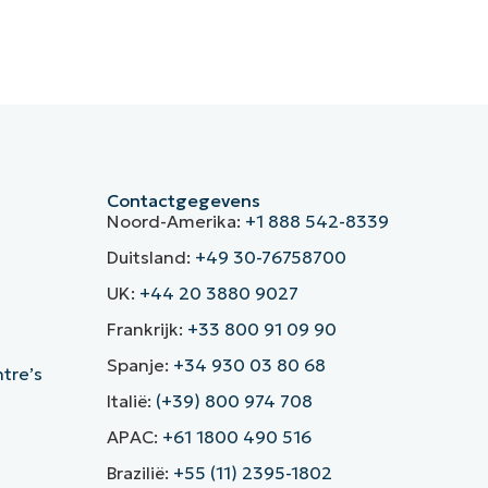
Contactgegevens
Noord-Amerika:
+1 888 542-8339
Duitsland:
+49 30-76758700
UK:
+44 20 3880 9027
Frankrijk:
+33 800 91 09 90
Spanje:
+34 930 03 80 68
ntre’s
Italië:
(+39) 800 974 708
APAC:
+61 1800 490 516
Brazilië:
+55 (11) 2395-1802