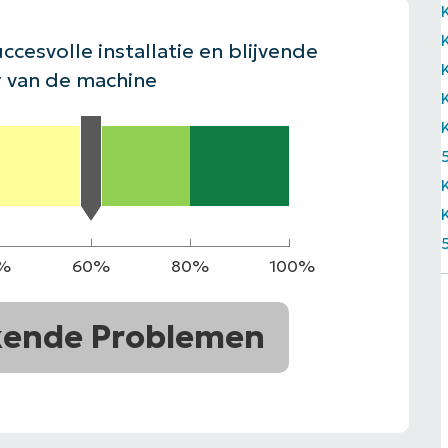
EKIJKEN
EN
EKIJKEN
PRODUCT ROADMAP
PLATFORM
ccesvolle installatie en blijvende
 van de machine
%
60%
80%
100%
kende Problemen