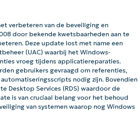
et verbeteren van de beveiliging en
 2008 door bekende kwetsbaarheden aan te
beteren. Deze update lost met name een
beheer (UAC) waarbij het Windows-
ties vroeg tijdens applicatiereparaties.
rden gebruikers gevraagd om referenties,
automatiseringsscripts nodig zijn. Bovendien
te Desktop Services (RDS) waardoor de
de slag met NinjaOne AI-gestuurde KB-anal
First
ate is van cruciaal belang voor het behoud
and
last
beveiliging van systemen waarop nog Windows
name*
Business
email*
Phone
number*