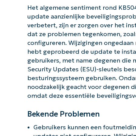
Het algemene sentiment rond KB5043
update aanzienlijke beveiligingspro
verbetert, zijn er zorgen over het i
dat ze problemen tegenkomen, zoal
configureren. Wijzigingen ongedaan 
hebt geprobeerd de update te installe
gebruikers, met name degenen die m
Security Updates (ESU)-sleutels bes
besturingssysteem gebruiken. Onda
noodzakelijk geacht voor degenen d
omdat deze essentiële beveiligingsv
Bekende Problemen
Gebruikers kunnen een foutmeldin
updates niet configureren. Wijzi