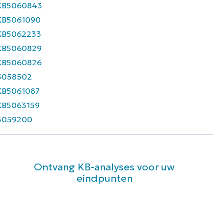
KB5060843
KB5061090
KB5062233
KB5060829
KB5060826
5058502
KB5061087
KB5063159
5059200
Ontvang KB-analyses voor uw
eindpunten