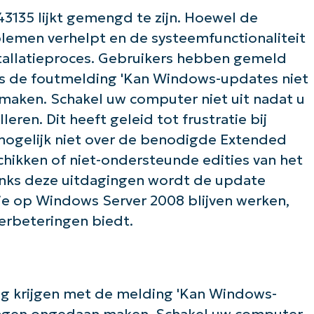
135 lijkt gemengd te zijn. Hoewel de
Land
blemen verhelpt en de systeemfunctionaliteit
nstallatieproces. Gebruikers hebben gemeld
Company
s de foutmelding 'Kan Windows-updates niet
name*
maken. Schakel uw computer niet uit nadat u
ren. Dit heeft geleid tot frustratie bij
ogelijk niet over de benodigde Extended
chikken of niet-ondersteunde edities van het
nks deze uitdagingen wordt de update
ie op Windows Server 2008 blijven werken,
erbeteringen biedt.
g krijgen met de melding 'Kan Windows-
gingen ongedaan maken. Schakel uw computer