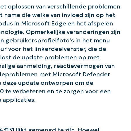
 het oplossen van verschillende problemen
t name die welke van invloed zijn op het
odus in Microsoft Edge en het afspelen
nologie. Opmerkelijke veranderingen zijn
n gebruikersprofielfoto's in het menu
r voor het linkerdeelvenster, die de
n lost de update problemen op met
alige aanmelding, reactievermogen van
tieproblemen met Microsoft Defender
is deze update ontworpen om de
0 te verbeteren en te zorgen voor een
 de slag met NinjaOne AI-gestuurde KB-analy
 applicaties.
First
and
last
name*
Business
email*
131 lijkt gemengd te zijn. Hoewel