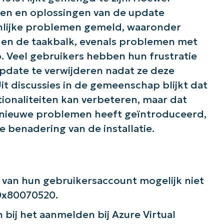
en en oplossingen van de update
Phone
number*
nlijke problemen gemeld, waaronder
t en de taakbalk, evenals problemen met
Land
. Veel gebruikers hebben hun frustratie
pdate te verwijderen nadat ze deze
Company
name*
 discussies in de gemeenschap blijkt dat
ionaliteiten kan verbeteren, maar dat
 nieuwe problemen heeft geïntroduceerd,
e benadering van de installatie.
 van hun gebruikersaccount mogelijk niet
 0x80070520.
bij het aanmelden bij Azure Virtual