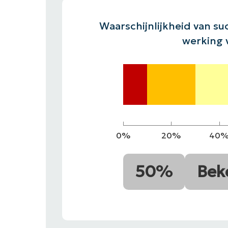
CONTACTEER SALES
CONTACTEER SALES
DEMO BEKIJKE
DEMO B
Waarschijnlijkheid van suc
CONTACT VERKOOP
DEMO B
werking 
0%
20%
40
50%
Bek