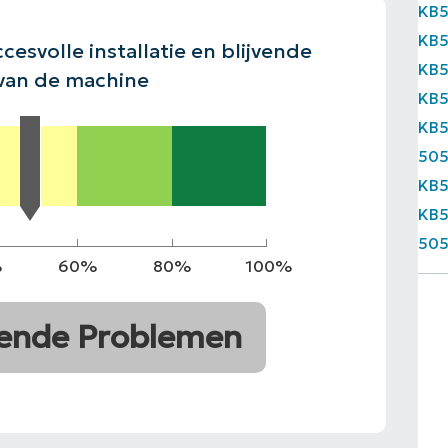
KB
KB
N
EKIJKEN
PRODUCT ROADMAP
PLATFORM
cesvolle installatie en blijvende
EKIJKEN
KB
van de machine
KB
KB
50
KB
KB
50
%
60%
80%
100%
ende Problemen