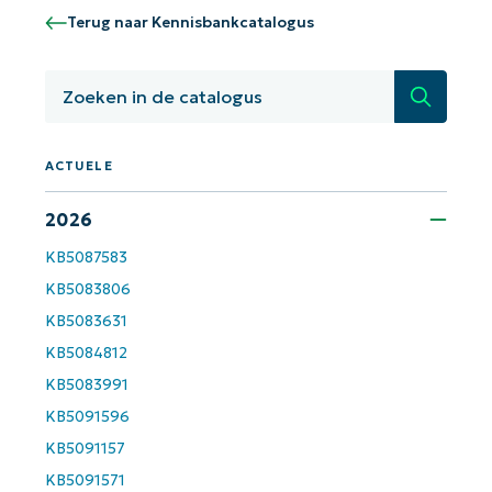
Terug naar Kennisbankcatalogus
Aan de slag met NinjaOne AI-
gestuurde KB-analyses!
First
Zoeken
and
last
name*
Business
ACTUELE
email*
2026
Phone
number*
KB5087583
Land
KB5083806
KB5083631
KB5084812
Company
name*
KB5083991
KB5091596
KB5091157
KB5091571