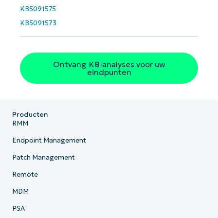
KB5091575
KB5091573
Ontvang KB-analyses voor uw
eindpunten
Producten
RMM
Endpoint Management
Patch Management
Remote
MDM
PSA