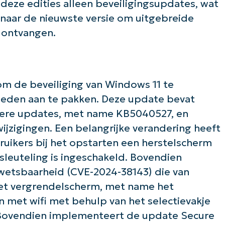
eze edities alleen beveiligingsupdates, wat
naar de nieuwste versie om uitgebreide
 ontvangen.
om de beveiliging van Windows 11 te
heden aan te pakken. Deze update bevat
dere updates, met name KB5040527, en
wijzigingen. Een belangrijke verandering heeft
ruikers bij het opstarten een herstelscherm
leuteling is ingeschakeld. Bovendien
wetsbaarheid (CVE-2024-38143) die van
 het vergrendelscherm, met name het
de slag met NinjaOne AI-gestuurde KB-anal
met wifi met behulp van het selectievakje
First
and
last
Bovendien implementeert de update Secure
name*