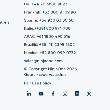
UK:
+44 20 3880 9027
Frankrijk:
+33 800 91 09 90
Spanje:
+34 930 03 80 68
ntre’s
Italië:
(+39) 800 974 708
APAC:
+61 1800 490 516
Brazilië:
+55 (11) 2395-1802
Mexico:
+52 800-099-0732
sales@ninjaone.com
© Copyright NinjaOne 2026
Gebruiksvoorwaarden
Fair Use Policy