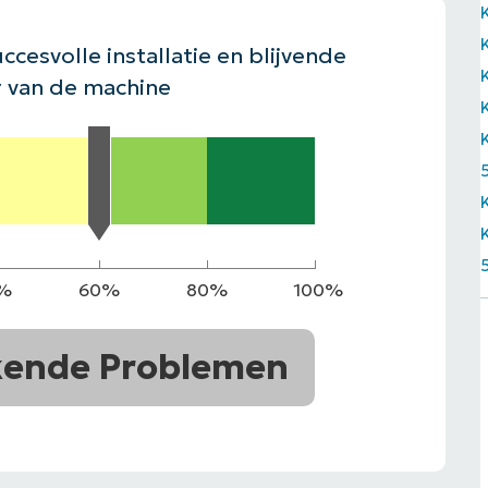
EKIJKEN
EN
EKIJKEN
PRODUCT ROADMAP
PLATFORM
ccesvolle installatie en blijvende
 van de machine
%
60%
80%
100%
kende Problemen