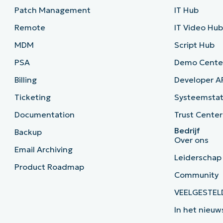
Patch Management
IT Hub
Remote
IT Video Hu
MDM
Script Hub
PSA
Demo Cente
Billing
Developer A
Ticketing
Systeemsta
Documentation
Trust Center
Bedrijf
Backup
Over ons
Email Archiving
Leiderschap
Product Roadmap
Community
VEELGESTEL
In het nieuw