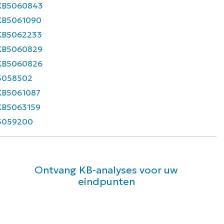
KB5060843
KB5061090
KB5062233
KB5060829
KB5060826
5058502
KB5061087
KB5063159
5059200
Ontvang KB-analyses voor uw
eindpunten