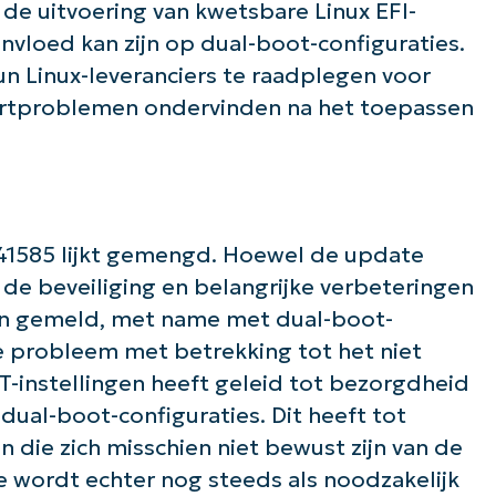
e uitvoering van kwetsbare Linux EFI-
Business
email*
nvloed kan zijn op dual-boot-configuraties.
n Linux-leveranciers te raadplegen voor
Phone
number*
artproblemen ondervinden na het toepassen
Land
Company
name*
1585 lijkt gemengd. Hoewel de update
 de beveiliging en belangrijke verbeteringen
n gemeld, met name met dual-boot-
e probleem met betrekking tot het niet
-instellingen heeft geleid tot bezorgdheid
n dual-boot-configuraties. Dit heeft tot
n die zich misschien niet bewust zijn van de
e wordt echter nog steeds als noodzakelijk