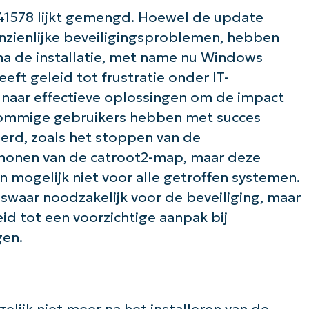
Phone
number*
1578 lijkt gemengd. Hoewel de update
anzienlijke beveiligingsproblemen, hebben
Land
a de installatie, met name nu Windows
eeft geleid tot frustratie onder IT-
Company
n naar effectieve oplossingen om de impact
name*
ommige gebruikers hebben met succes
erd, zoals het stoppen van de
chonen van de catroot2-map, maar deze
n mogelijk niet voor alle getroffen systemen.
swaar noodzakelijk voor de beveiliging, maar
 tot een voorzichtige aanpak bij
gen.
lijk niet meer na het installeren van de