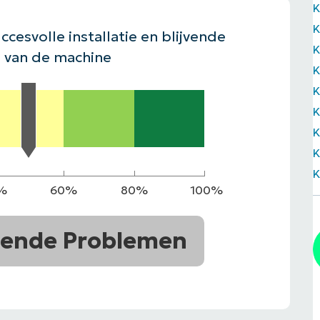
EKIJKEN
K
EN
EKIJKEN
PRODUCT ROADMAP
PLATFORM
ccesvolle installatie en blijvende
 van de machine
K
K
%
60%
80%
100%
ende Problemen