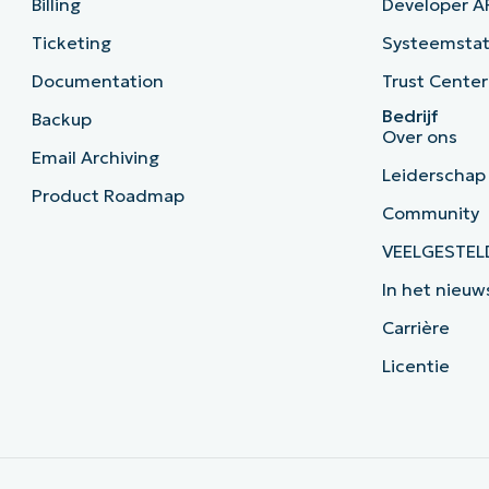
Billing
Developer A
Ticketing
Systeemsta
Documentation
Trust Center
Bedrijf
Backup
Over ons
Email Archiving
Leiderschap
Product Roadmap
Community
VEELGESTEL
In het nieuw
Carrière
Licentie