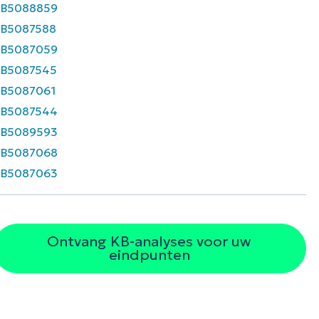
KB5088859
B5087588
KB5087059
B5087545
B5087061
KB5087544
KB5089593
KB5087068
KB5087063
Ontvang KB-analyses voor uw
eindpunten