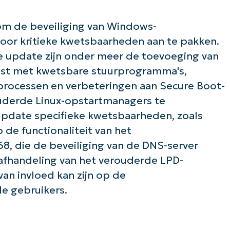
om de beveiliging van Windows-
oor kritieke kwetsbaarheden aan te pakken.
e update zijn onder meer de toevoeging van
jst met kwetsbare stuurprogramma's,
processen en verbeteringen aan Secure Boot-
ouderde Linux-opstartmanagers te
pdate specifieke kwetsbaarheden, zoals
 de functionaliteit van het
, die de beveiliging van de DNS-server
de slag met NinjaOne AI-gestuurde KB-anal
 afhandeling van het verouderde LPD-
First
van invloed kan zijn op de
and
last
de gebruikers.
name*
Business
email*