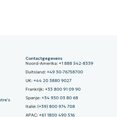
Contactgegevens
Noord-Amerika:
+1 888 542-8339
Duitsland:
+49 30-76758700
UK:
+44 20 3880 9027
Frankrijk:
+33 800 91 09 90
Spanje:
+34 930 03 80 68
ntre’s
Italië:
(+39) 800 974 708
APAC:
+61 1800 490 516