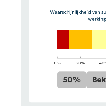
CONTACT VERKOOP
DEMO B
CONTACTEER SALES
CONTACTEER SALES
DEMO BEKIJK
DEMO B
Waarschijnlijkheid van su
werking
0%
20%
40
50%
Bek