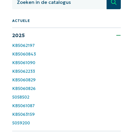
Zoeken
Land
Company
ACTUELE
name*
2025
KB5062197
KB5060843
KB5061090
KB5062233
KB5060829
KB5060826
5058502
KB5061087
KB5063159
5059200