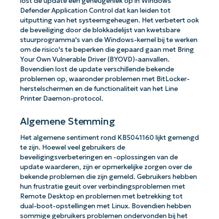
lost de update een geheugenlek op in Windows
Defender Application Control dat kan leiden tot
uitputting van het systeemgeheugen. Het verbetert ook
de beveiliging door de blokkadelijst van kwetsbare
stuurprogramma's van de Windows-kernel bij te werken
om de risico's te beperken die gepaard gaan met Bring
Your Own Vulnerable Driver (BYOVD)-aanvallen.
Bovendien lost de update verschillende bekende
problemen op, waaronder problemen met BitLocker-
herstelschermen en de functionaliteit van het Line
Printer Daemon-protocol.
Algemene Stemming
Het algemene sentiment rond KB5041160 lijkt gemengd
te zijn. Hoewel veel gebruikers de
beveiligingsverbeteringen en -oplossingen van de
update waarderen, zijn er opmerkelijke zorgen over de
bekende problemen die zijn gemeld. Gebruikers hebben
hun frustratie geuit over verbindingsproblemen met
Remote Desktop en problemen met betrekking tot
dual-boot-opstellingen met Linux. Bovendien hebben
sommige gebruikers problemen ondervonden bij het