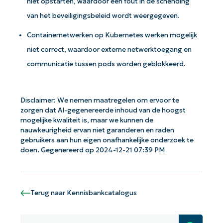
niet opstarten, waardoor een fout in de schending
van het beveiligingsbeleid wordt weergegeven.
Containernetwerken op Kubernetes werken mogelijk
niet correct, waardoor externe netwerktoegang en
communicatie tussen pods worden geblokkeerd.
Aan de slag met NinjaOne AI-
Disclaimer: We nemen maatregelen om ervoor te
gestuurde KB-analyses!
zorgen dat AI-gegenereerde inhoud van de hoogst
First
mogelijke kwaliteit is, maar we kunnen de
and
last
nauwkeurigheid ervan niet garanderen en raden
name*
gebruikers aan hun eigen onafhankelijke onderzoek te
doen. Gegenereerd op 2024-12-21 07:39 PM
Business
email*
Phone
Terug naar Kennisbankcatalogus
number*