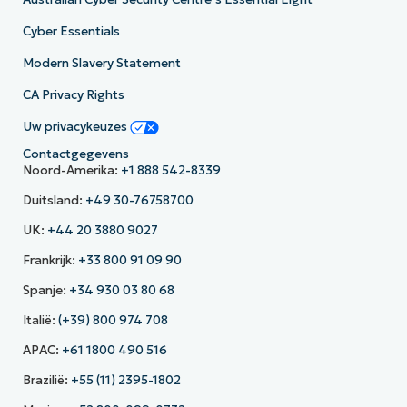
Cyber Essentials
Modern Slavery Statement
CA Privacy Rights
Uw privacykeuzes
Contactgegevens
Noord-Amerika:
+1 888 542-8339
Duitsland:
+49 30-76758700
UK:
+44 20 3880 9027
Frankrijk:
+33 800 91 09 90
Spanje:
+34 930 03 80 68
Italië:
(+39) 800 974 708
APAC:
+61 1800 490 516
Brazilië:
+55 (11) 2395-1802