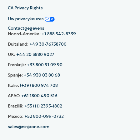
CA Privacy Rights
Uw privacykeuzes
Contactgegevens
Noord-Amerika:
+1 888 542-8339
Duitsland:
+49 30-76758700
UK:
+44 20 3880 9027
Frankrijk:
+33 800 91 09 90
Spanje:
+34 930 03 80 68
Italië:
(+39) 800 974 708
APAC:
+61 1800 490 516
Brazilië:
+55 (11) 2395-1802
Mexico:
+52 800-099-0732
sales@ninjaone.com