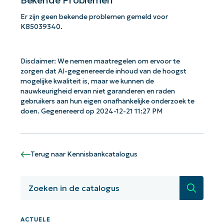
Er zijn geen bekende problemen gemeld voor
KB5039340.
Disclaimer: We nemen maatregelen om ervoor te
zorgen dat AI-gegenereerde inhoud van de hoogst
mogelijke kwaliteit is, maar we kunnen de
nauwkeurigheid ervan niet garanderen en raden
gebruikers aan hun eigen onafhankelijke onderzoek te
doen. Gegenereerd op 2024-12-21 11:27 PM
Terug naar Kennisbankcatalogus
Aan de slag met NinjaOne AI-
Zoeken
gestuurde KB-analyses!
First
and
ACTUELE
last