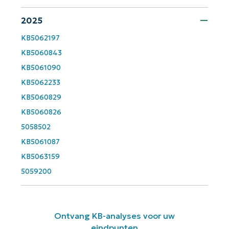
name*
2025
Business
email*
KB5062197
KB5060843
Phone
number*
KB5061090
KB5062233
Land
KB5060829
KB5060826
Company
5058502
name*
KB5061087
KB5063159
5059200
Ontvang KB-analyses voor uw
eindpunten