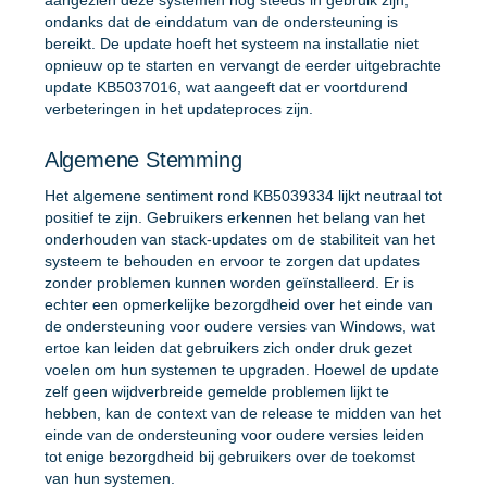
aangezien deze systemen nog steeds in gebruik zijn,
ondanks dat de einddatum van de ondersteuning is
bereikt. De update hoeft het systeem na installatie niet
opnieuw op te starten en vervangt de eerder uitgebrachte
update KB5037016, wat aangeeft dat er voortdurend
verbeteringen in het updateproces zijn.
Algemene Stemming
Het algemene sentiment rond KB5039334 lijkt neutraal tot
positief te zijn. Gebruikers erkennen het belang van het
onderhouden van stack-updates om de stabiliteit van het
systeem te behouden en ervoor te zorgen dat updates
zonder problemen kunnen worden geïnstalleerd. Er is
echter een opmerkelijke bezorgdheid over het einde van
de ondersteuning voor oudere versies van Windows, wat
ertoe kan leiden dat gebruikers zich onder druk gezet
voelen om hun systemen te upgraden. Hoewel de update
zelf geen wijdverbreide gemelde problemen lijkt te
hebben, kan de context van de release te midden van het
einde van de ondersteuning voor oudere versies leiden
tot enige bezorgdheid bij gebruikers over de toekomst
van hun systemen.