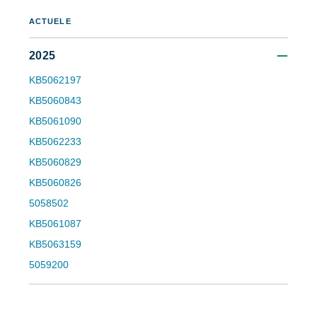
and
last
name*
ACTUELE
Business
email*
2025
KB5062197
Phone
KB5060843
number*
KB5061090
KB5062233
Land
KB5060829
KB5060826
Company
name*
5058502
KB5061087
KB5063159
5059200