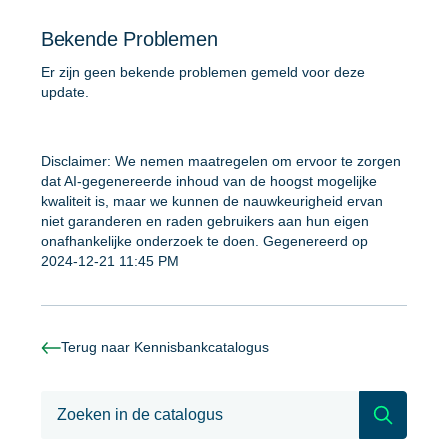
Bekende Problemen
Er zijn geen bekende problemen gemeld voor deze
update.
Disclaimer: We nemen maatregelen om ervoor te zorgen
dat AI-gegenereerde inhoud van de hoogst mogelijke
kwaliteit is, maar we kunnen de nauwkeurigheid ervan
niet garanderen en raden gebruikers aan hun eigen
onafhankelijke onderzoek te doen. Gegenereerd op
2024-12-21 11:45 PM
Terug naar Kennisbankcatalogus
Aan de slag met NinjaOne AI-
Zoeken
gestuurde KB-analyses!
First