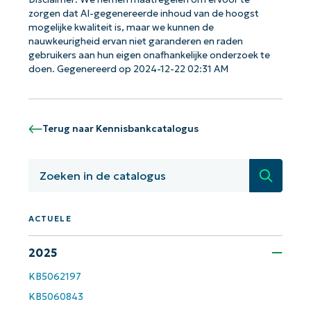
zorgen dat AI-gegenereerde inhoud van de hoogst
mogelijke kwaliteit is, maar we kunnen de
nauwkeurigheid ervan niet garanderen en raden
gebruikers aan hun eigen onafhankelijke onderzoek te
Aan de slag met NinjaOne AI-
doen. Gegenereerd op 2024-12-22 02:31 AM
gestuurde KB-analyses!
First
and
last
name*
Terug naar Kennisbankcatalogus
Business
email*
Zoeken
Phone
number*
ACTUELE
Land
2025
KB5062197
Company
name*
KB5060843