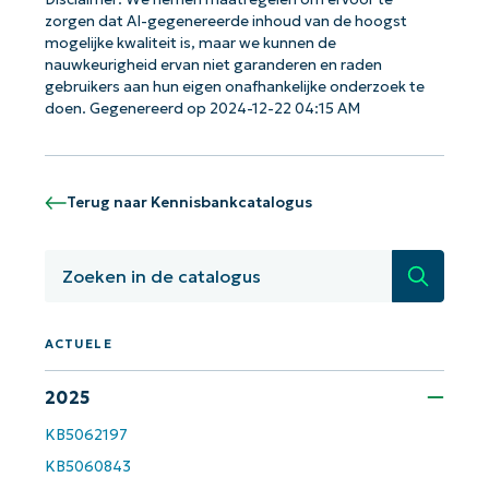
zorgen dat AI-gegenereerde inhoud van de hoogst
mogelijke kwaliteit is, maar we kunnen de
nauwkeurigheid ervan niet garanderen en raden
gebruikers aan hun eigen onafhankelijke onderzoek te
Aan de slag met NinjaOne AI-
doen. Gegenereerd op 2024-12-22 04:15 AM
gestuurde KB-analyses!
First
and
last
name*
Terug naar Kennisbankcatalogus
Business
email*
Zoeken
Phone
number*
ACTUELE
Land
2025
KB5062197
Company
name*
KB5060843