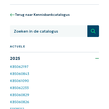
Aan de slag met NinjaOne AI-
gestuurde KB-analyses!
Terug naar Kennisbankcatalogus
First
and
last
name*
Zoeken
Business
email*
ACTUELE
Phone
number*
2025
KB5062197
Land
KB5060843
KB5061090
Company
name*
KB5062233
KB5060829
KB5060826