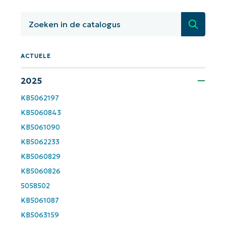
gestuurde KB-analyses!
First
Zoeken
and
last
name*
Business
ACTUELE
email*
2025
Phone
number*
KB5062197
KB5060843
Land
KB5061090
KB5062233
Company
KB5060829
name*
KB5060826
5058502
KB5061087
KB5063159