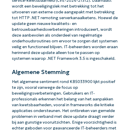
service-kwetsbaarheid (CVE-2024-21312). Daarnaast
wordt een beveiligingslek met betrekking tot het
uitvoeren van externe code aangepakt met betrekking
tot HTTP .NET remoting serverkanaalketens. Hoewel de
update geen nieuwe kwaliteits- en
betrouwbaarheidsverbeteringen introduceert, wordt
deze aanbevolen als onderdeel van regelmatige
onderhoudsroutines om ervoor te zorgen dat systemen
veilig en functioneel blijven. IT-beheerders worden eraan
herinnerd deze update alleen toe te passen op
systemen waarop .NET Framework 3.5 is ingeschakeld.
Algemene Stemming
Het algemene sentiment rond KB5033900 lijkt positief
te zijn, vooral vanwege de focus op
beveiligingsverbeteringen. Gebruikers en IT-
professionals erkennen het belang van het aanpakken
van kwetsbaarheden, vooral in frameworks die kritieke
applicaties ondersteunen. Het ontbreken van gemelde
problemen in verband met deze update draagt verder
bij aan gunstige vooruitzichten. Enige voorzichtigheid is
echter geboden voor geavanceerde IT-beheerders met