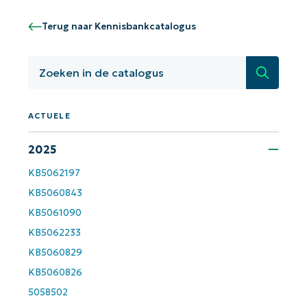
Aan de slag met NinjaOne AI-
gestuurde KB-analyses!
Terug naar Kennisbankcatalogus
First
and
last
name*
Zoeken
Business
email*
ACTUELE
Phone
number*
2025
KB5062197
Land
KB5060843
KB5061090
Company
KB5062233
name*
KB5060829
KB5060826
5058502