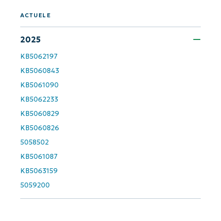
and
last
name*
ACTUELE
Business
email*
2025
KB5062197
Phone
KB5060843
number*
KB5061090
KB5062233
Land
KB5060829
KB5060826
Company
name*
5058502
KB5061087
KB5063159
5059200