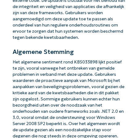
externe code. De update is cruciaal voor het behoud van
de integriteit en veiligheid van applicaties die afhankelijk
zijn van deze frameworks. Gebruikers worden
aangemoedigd om deze update toe te passen als
onderdeel van hun reguliere onderhoudsroutines om
ervoor te zorgen dat hun systemen worden beschermd
tegen bekende kwetsbaarheden.
Algemene Stemming
Het algemene sentiment rond KB5033898 lijkt positief
te zijn, vooral vanwege het ontbreken van gemelde
problemen in verband met deze update. Gebruikers
waarderen de proactieve aanpak van Microsoft bij het
aanpakken van beveiligingsproblemen, vooral gezien de
kritieke aard van de kwetsbaarheden die in dit pakket
zijn opgelost. Sommige gebruikers kunnen echter hun
bezorgdheid uiten over de noodzaak van het
onderhouden van oudere frameworks zoals .NET 2.0 en
3.0, vooral omdat de ondersteuning voor Windows
Server 2008 SP2 beperkt is. Over het algemeen wordt
de update gezien als een noodzakelijke stap voor
degenen die nog steeds in deze omgeving opereren.