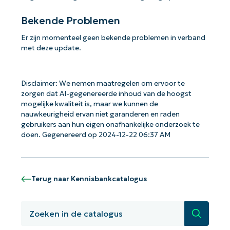
Bekende Problemen
Er zijn momenteel geen bekende problemen in verband
met deze update.
Disclaimer: We nemen maatregelen om ervoor te
zorgen dat AI-gegenereerde inhoud van de hoogst
mogelijke kwaliteit is, maar we kunnen de
nauwkeurigheid ervan niet garanderen en raden
gebruikers aan hun eigen onafhankelijke onderzoek te
doen. Gegenereerd op 2024-12-22 06:37 AM
Terug naar Kennisbankcatalogus
Aan de slag met NinjaOne AI-
Zoeken
gestuurde KB-analyses!
First