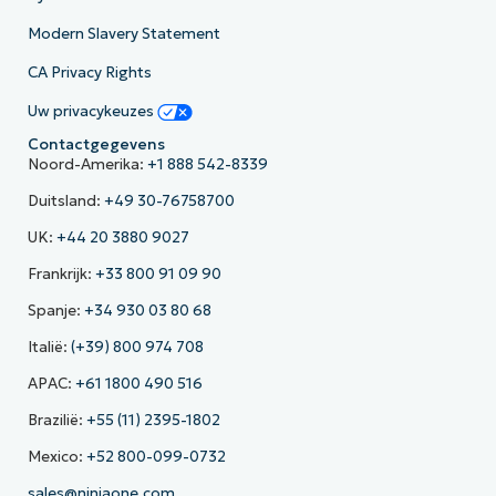
Modern Slavery Statement
CA Privacy Rights
Uw privacykeuzes
Contactgegevens
Noord-Amerika:
+1 888 542-8339
Duitsland:
+49 30-76758700
UK:
+44 20 3880 9027
Frankrijk:
+33 800 91 09 90
Spanje:
+34 930 03 80 68
Italië:
(+39) 800 974 708
APAC:
+61 1800 490 516
Brazilië:
+55 (11) 2395-1802
Mexico:
+52 800-099-0732
sales@ninjaone.com