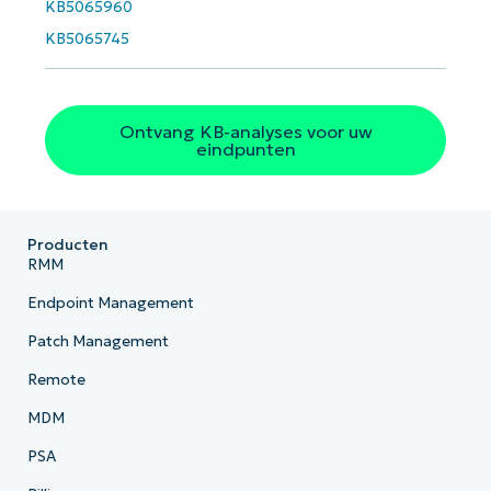
KB5065960
Land
KB5065745
Company
name*
Ontvang KB-analyses voor uw
eindpunten
Producten
RMM
Endpoint Management
Patch Management
Remote
MDM
PSA