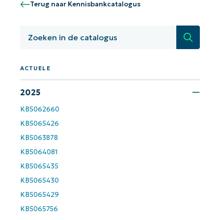
Terug naar Kennisbankcatalogus
Zoeken
ACTUELE
2025
Aan de slag met NinjaOne AI-
KB5062660
gestuurde KB-analyses!
KB5065426
First
and
KB5063878
last
name*
KB5064081
Business
KB5065435
email*
KB5065430
KB5065429
Phone
number*
KB5065756