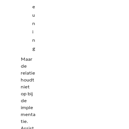
e
u
n
i
n
g
Maar
de
relatie
houdt
niet
op bij
de
imple
menta
tie.
Assist