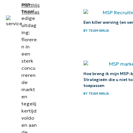
een
Matthijs
toekomst
tweel
Thomas
van
edige
Een killer werving (en v
MSP’s:
uitdag
BY
TEAM NINJA
Kwaliteit
ing:
florere
boven
n in
alles
een
sterk
concu
Hoe breng ik mijn MSP-b
rreren
Strategieën die u niet 
de
toepassen
markt
BY
TEAM NINJA
en
tegelij
kertijd
voldo
en aan
de