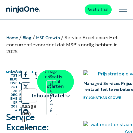
Gratis Trial
/
/
/
Service Excellence: Het
Home
Blog
MSP Growth
concurrentievoordeel dat MSP’s nodig hebben in
2025
LAA
4
MSP GROWTH
Catego
/
/
TST
M
Gratis
rieën:
BIJG
I
Trial
Managed Services Prijs
EWE
N
M
starten
RKT
L
S
rentabiliteit te verbeter
26
E
P
G
Inhoudstafel
DEC
E
BY
JONATHAN CROWE
r
EMB
S
o
ER
T
w
Aange
Directe
202
IJ
t
4
D
h
zien
Service
samenvatting
IT-
Excellence:
De kracht
dienst