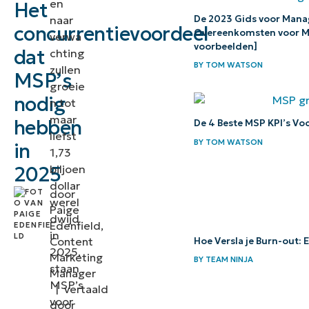
en
Het
van
naar
De 2023 Gids voor Mana
uitmuntende
concurrentievoordeel
Overeenkomsten voor MSP
verwa
service
voorbeelden]
dat
chting
BY
TOM WATSON
zullen
Voldoen
MSP’s
groeie
aan de
nodig
n tot
behoeften
maar
hebben
De 4 Beste MSP KPI’s Vo
van
liefst
BY
TOM WATSON
in
moderne
1,73
biljoen
2025
MSP’s
dollar
door
Een
werel
Paige
blauwdruk
dwijd
Edenfield,
in
voor
Content
Hoe Versla je Burn-out: 
2025,
uitmuntende
Marketing
BY
TEAM NINJA
staan
Manager
service
MSP’s
|
vertaald
voor
De
door