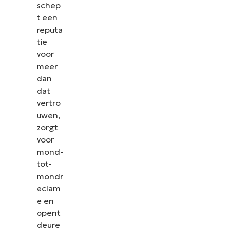
schep
t een
reputa
tie
voor
meer
dan
dat
vertro
uwen,
zorgt
voor
mond-
tot-
mondr
eclam
e en
opent
deure