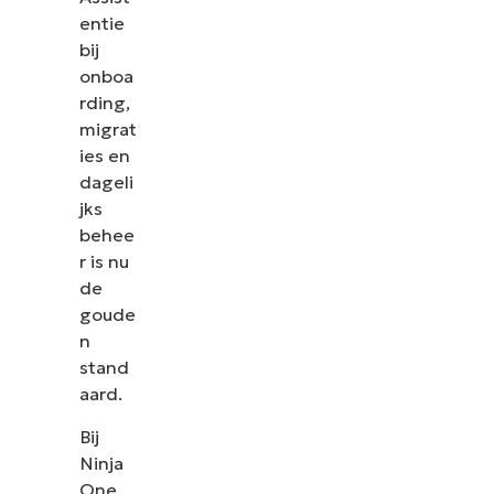
entie
bij
onboa
rding,
migrat
ies en
dageli
jks
behee
r is nu
de
goude
n
stand
aard.
Bij
Ninja
One