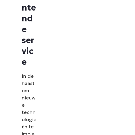
nte
nd
e
ser
vic
e
In de
haast
om
nieuw
e
techn
ologie
ën te
imple