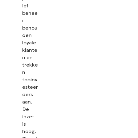
ief
behee
r
behou
den
loyale
klante
n en
trekke
n
topinv
esteer
ders
aan.
De
inzet
is
hoog.