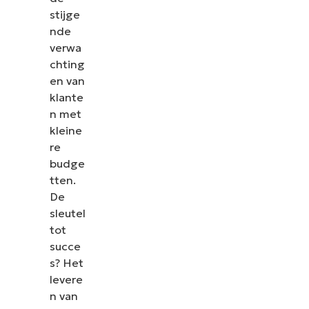
stijge
nde
verwa
chting
en van
klante
n met
kleine
re
budge
tten.
De
sleutel
tot
succe
s? Het
levere
n van