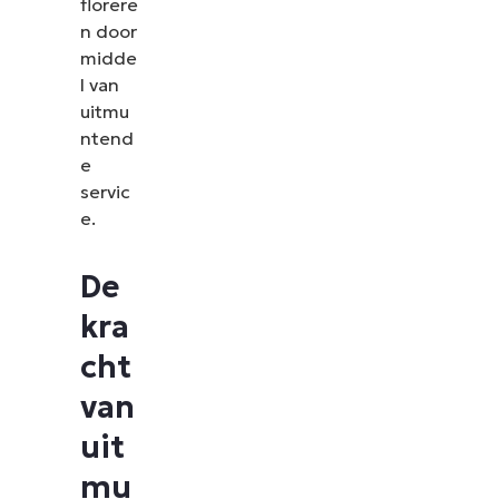
florere
n door
midde
l van
uitmu
ntend
e
servic
e.
De
kra
cht
van
uit
mu