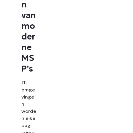
n
van
mo
der
ne
MS
P’s
IT-
omge
vinge
n
worde
n elke
dag
compl