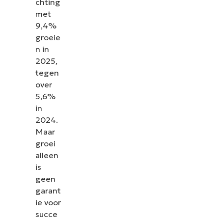
chting
met
9,4%
groeie
n in
2025,
tegen
over
5,6%
in
2024.
Maar
groei
alleen
is
geen
garant
ie voor
succe