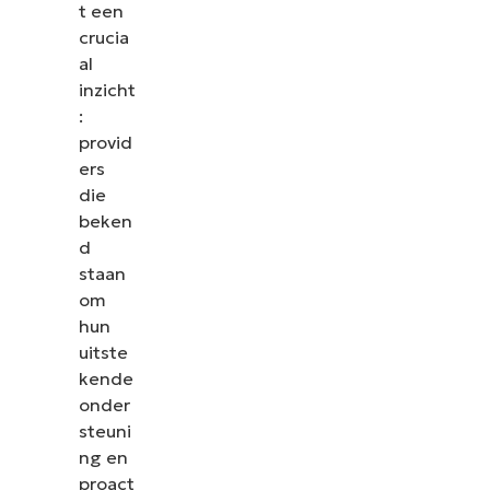
t een
crucia
al
inzicht
:
provid
ers
die
beken
d
staan
om
hun
uitste
kende
onder
steuni
ng en
proact