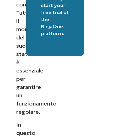
completa.
start your
free trial of
Tuttavia,
the
il
NinjaOne
monitoraggio
platform
.
del
suo
stato
è
essenziale
per
garantire
un
funzionamento
regolare.
In
questo