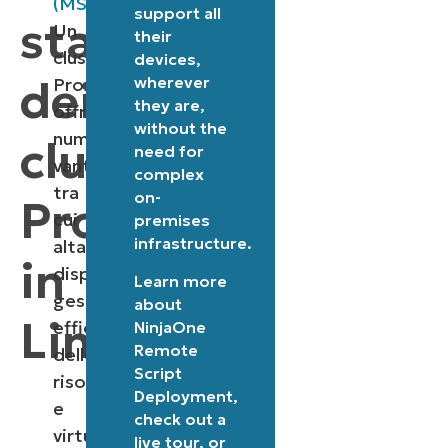
(MSP)
.
support all
stato
Un
their
cluster
devices,
dei
wherever
Proxmox
they are,
offre
without the
numerosi
cluster
need for
vantaggi,
complex
tra
on-
Proxmox
cui
premises
infrastructure.
alta
in
disponibilità,
Learn more
gestione
about
Linux
efficiente
NinjaOne
Remote
delle
Script
risorse
Deployment
,
e
check out a
virtualizzazione
live tour
, or