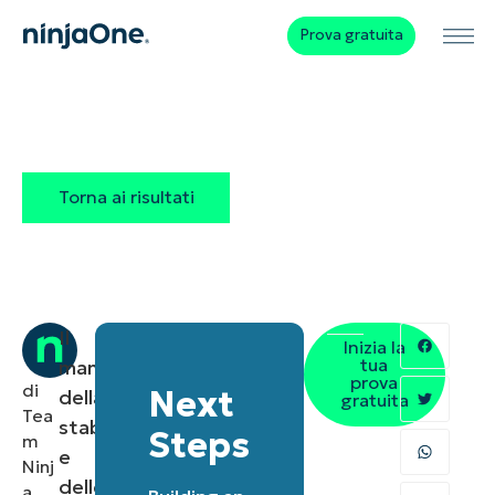
Prova gratuita
Torna ai risultati
Il
Inizia la
tua
mantenimento
prova
di
Next
della
gratuita
Tea
stabilità
Steps
m
e
Ninj
delle
a