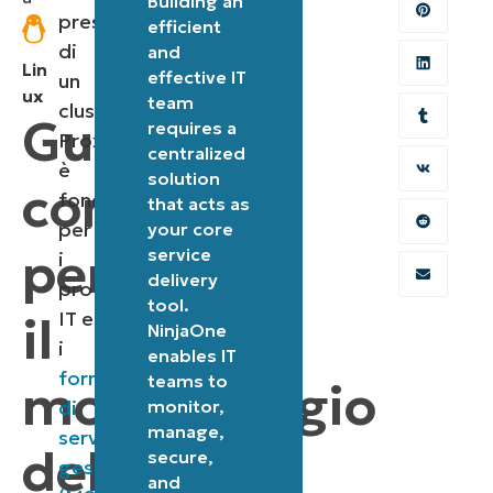
Building an
prestazioni
efficient
di
and
Lin
effective IT
un
ux
team
cluster
Guida
requires a
Proxmox
centralized
è
solution
completa
fondamentale
that acts as
per
your core
per
service
i
delivery
professionisti
tool.
IT e
il
NinjaOne
i
enables IT
fornitori
teams to
monitoraggio
di
monitor,
manage,
servizi
dello
secure,
gestiti
and