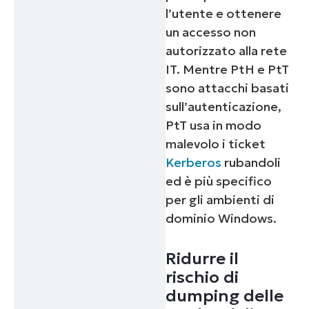
l’utente e ottenere
un accesso non
autorizzato alla rete
IT. Mentre PtH e PtT
sono attacchi basati
sull’autenticazione,
PtT usa in modo
malevolo i ticket
Kerberos
rubandoli
Inizia la tua prova di 14 giorni
ed è più specifico
Nessuna carta di credito richiesta, accesso
per gli ambienti di
completo a tutte le funzionalità
First
dominio Windows.
and
last
name*
Ridurre il
Business
email*
rischio di
dumping delle
Phone