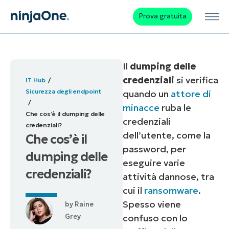
Prova gratuita
Il
dumping delle
credenziali
si verifica
IT Hub
Sicurezza degli endpoint
quando un
attore di
minacce
ruba le
Che cos’è il dumping delle
credenziali
credenziali?
dell’utente, come la
Che cos’è il
password, per
dumping delle
eseguire varie
credenziali?
attività dannose, tra
cui il
ransomware
.
Spesso viene
by
Raine
Grey
confuso con lo