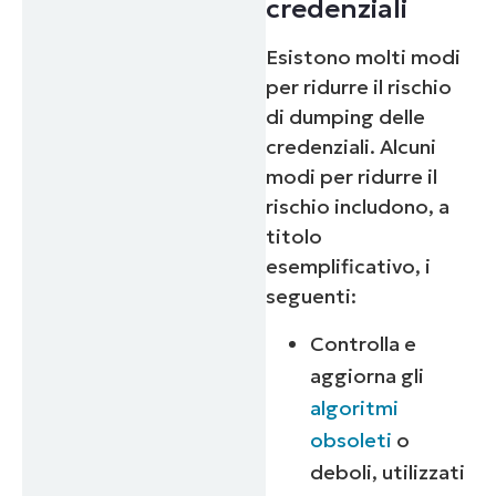
credenziali
number*
Esistono molti modi
Paese
per ridurre il rischio
di dumping delle
Company
name*
credenziali. Alcuni
modi per ridurre il
rischio includono, a
titolo
esemplificativo, i
seguenti:
Controlla e
aggiorna gli
algoritmi
obsoleti
o
deboli, utilizzati