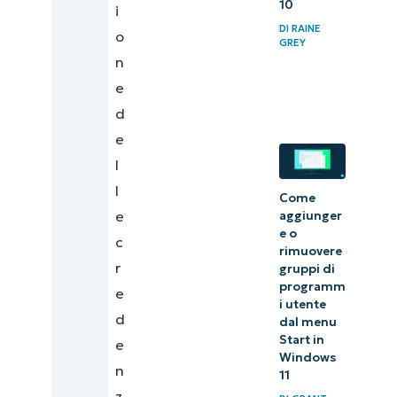
10
i
DI
RAINE
o
GREY
n
e
d
e
l
l
Come
e
aggiunger
e o
c
rimuovere
r
gruppi di
programm
e
i utente
d
dal menu
Start in
e
Windows
n
11
z