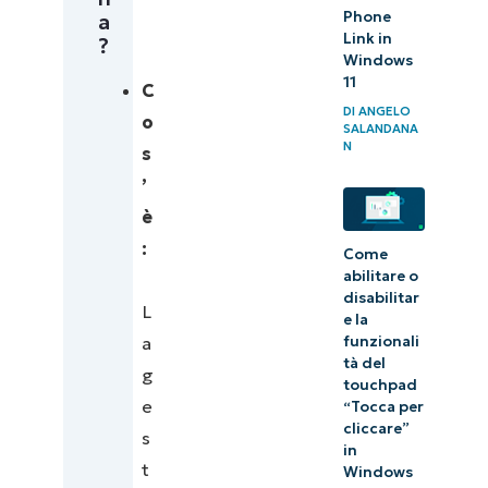
a
Phone
Link in
?
Windows
11
C
DI
ANGELO
o
SALANDANA
N
s
’
è
:
Come
abilitare o
disabilitar
L
e la
a
funzionali
tà del
g
touchpad
e
“Tocca per
cliccare”
s
in
t
Windows