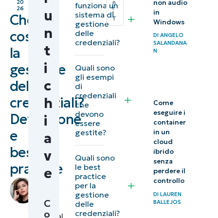
non audio
20
n
funziona un
Che cos’è il
i
26
u
in
sistema di
I
Che
T
credential
Windows
gestione
n
cos’è
delle
management?
DI
ANGELO
credenziali?
SALANDANA
t
la
N
Come viene
i
gestione
Quali sono
implementata
gli esempi
c
delle
la gestione
di
credenziali
credenziali?
h
delle
Come
che
eseguire i
devono
credenziali?
Definizione
i
essere
container
e
gestite?
in un
a
Perché la
cloud
best
gestione
v
ibrido
Quali sono
senza
delle
practice
le best
e
perdere il
practice
credenziali
controllo
di
per la
è
Raine
gestione
DI
LAUREN
C
BALLEJOS
delle
Grey
,
importante
o
credenziali?
Technical