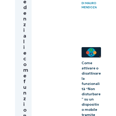
e
credenziali
DI
MAURO
d
MENDOZA
e
Come
n
NinjaOne
z
i
aiuta i
a
team IT
l
nella
i
e
gestione
c
delle
o
Come
credenziali
attivare o
m
disattivare
e
la
f
funzionali
u
tà “Non
n
disturbare
z
” su un
i
dispositiv
o
o mobile
n
tramite