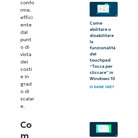
confo
rme,
effici
Come
ente
abilitare o
dal
disabilitare
punt
la
o di
funzionalità
vista
del
touchpad
dei
“Tocca per
costi
cliccare” in
e in
Windows 10
grad
DI
RAINE GREY
o di
scalar
e.
Co
m