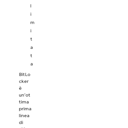
l
i
m
i
t
a
t
a
BitLo
cker
è
un’ot
tima
prima
linea
di