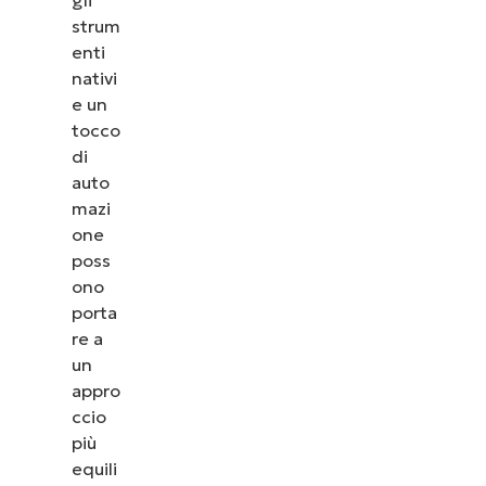
strum
enti
nativi
e un
tocco
di
auto
mazi
one
poss
ono
porta
re a
un
appro
ccio
più
equili