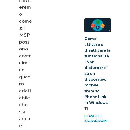
NinjaOne
erem
o
Le best
come
practice
gli
MSP
per la
Come
poss
gestione
attivare o
ono
disattivare la
sicura
costr
funzionalità
delle
“Non
uire
disturbare”
credenziali
un
su un
quad
dispositivo
ro
mobile
adatt
tramite
Phone Link
abile
in Windows
che
11
sia
DI
ANGELO
anch
SALANDANAN
e