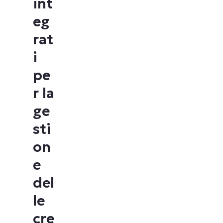
int
eg
rat
i
pe
r la
ge
sti
on
e
del
le
cre