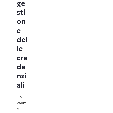
ge
sti
on
e
del
le
cre
de
nzi
ali
Un
vault
di