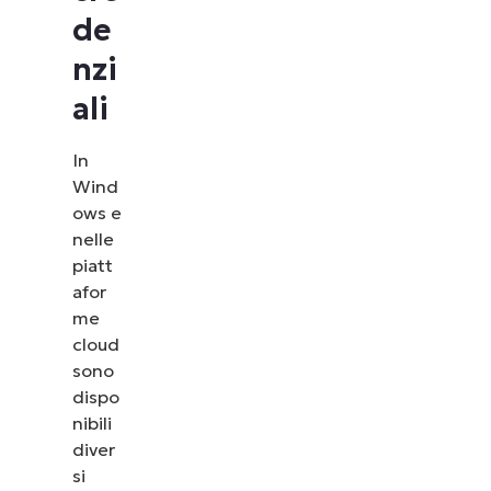
de
nzi
ali
In
Wind
ows e
nelle
piatt
afor
me
cloud
sono
dispo
nibili
diver
si