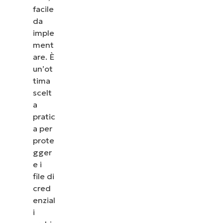
facile
da
imple
ment
are. È
un’ot
tima
scelt
a
pratic
a per
prote
gger
e i
file di
cred
enzial
i