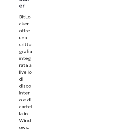
er
BitLo
cker
offre
una
critto
grafia
integ
rata a
livello
di
disco
inter
o e di
cartel
la in
Wind
ows,