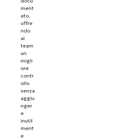
docu
ment
ato,
offre
ndo
ai
team
un
migli
ore
contr
ollo
senza
aggiu
Guarda NinjaOne in
nger
e
azione
inutil
ment
Dai un’occhiata alle nostre demo on-demand per
e