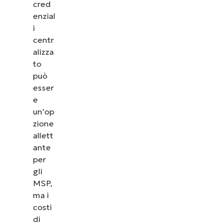
cred
enzial
i
centr
alizza
to
può
esser
e
un’op
zione
allett
ante
per
gli
MSP,
ma i
costi
di