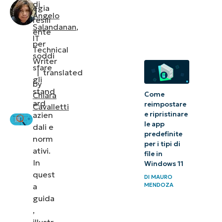
di
gestione
egia
Angelo
resili
delle
Salandanan
,
ente
credenziali
IT
per
Technical
soddi
Quick-
Writer
sfare
Start
|
translated
gli
by
Guide
stand
Come
Chiara
ard
reimpostare
Cavalletti
Gestione e
azien
e ripristinare
verifica
le app
dali e
predefinite
delle
norm
per i tipi di
ativi.
credenziali
file in
In
Windows 11
Idee di
quest
DI
MAURO
a
MENDOZA
integrazione
guida
della
,
piattaforma
illustr