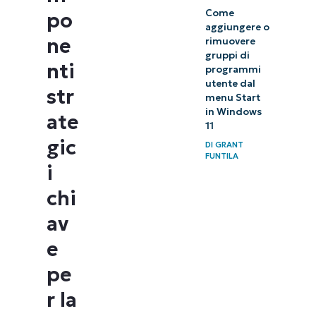
Come
po
aggiungere o
ne
rimuovere
gruppi di
nti
programmi
utente dal
str
menu Start
in Windows
ate
11
gic
DI
GRANT
FUNTILA
i
chi
av
e
pe
r la