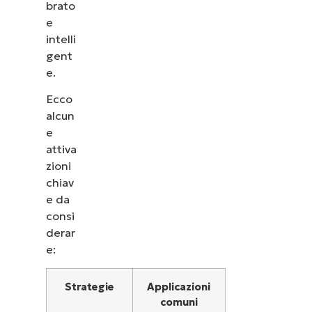
brato
e
intelli
gent
e.
Ecco
alcun
e
attiva
zioni
chiav
e da
consi
derar
e:
Strategie
Applicazioni
comuni