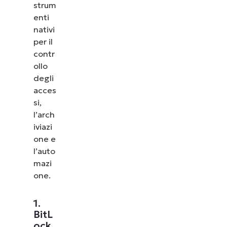
strum
enti
nativi
per il
contr
ollo
degli
acces
si,
l’arch
iviazi
one e
l’auto
mazi
one.
1.
BitL
ock