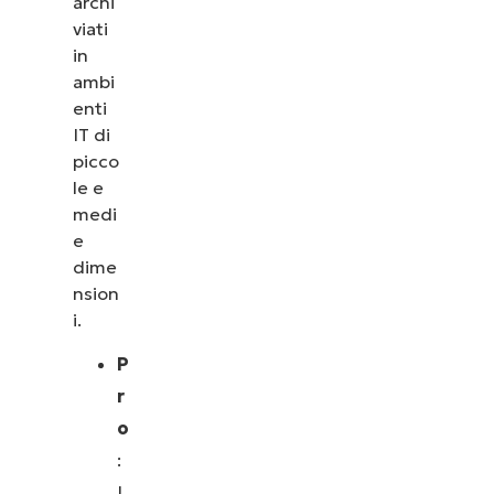
archi
viati
in
ambi
enti
IT di
picco
le e
medi
e
dime
nsion
i.
P
r
o
:
I