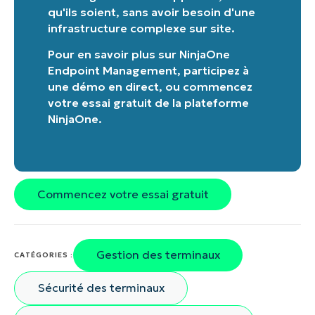
qu'ils soient, sans avoir besoin d'une
infrastructure complexe sur site.
Pour en savoir plus sur
NinjaOne
Endpoint Management
,
participez à
une démo en direct
, ou
commencez
votre essai gratuit de la plateforme
NinjaOne
.
Commencez votre essai gratuit
Commencez votre essai de 14 jours
Pas de carte de crédit requise, accès complet à
toutes les fonctionnalités.
Prénom
Gestion des terminaux
et
CATÉGORIES :
Nom*
Sécurité des terminaux
Business
email*