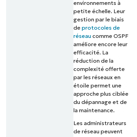
environnements à
petite échelle. Leur
gestion par le biais
de
protocoles de
réseau
comme OSPF
améliore encore leur
efficacité. La
réduction de la
complexité offerte
Commencez votre essai de 14 jours
par les réseaux en
Pas de carte de crédit requise, accès complet à
étoile permet une
toutes les fonctionnalités.
approche plus ciblée
Prénom
et
du dépannage et de
Nom*
la maintenance.
Business
email*
Les administrateurs
de réseau peuvent
Phone