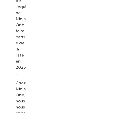
de
l’équi
pe
Ninja
One
faire
parti
e de
la
liste
en
2025
.
Chez
Ninja
One,
nous
nous
enga