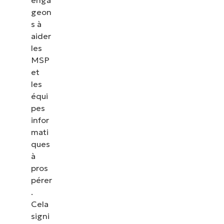
geon
s à
aider
les
MSP
et
les
équi
pes
infor
mati
ques
à
pros
pérer
.
Cela
signi