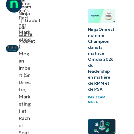
Amer
Team
ica’s
Ninja
Part
|
traduit
ner
par
NinjaOne est
Mark
Laurie
nommé
eting
Mouret
Champion
),
dans la
Meg
matrice
Omdia 2026
an
du
Imbe
leadership
rt (Sr.
en matière
Direc
de RMM et
tor,
de PSA
Mark
PAR
TEAM
NINJA
eting
) et
Rach
el
Spat