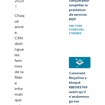
2025
conçue pour
simplifier la
!
prestation
de services
Chaq
MSP
ue
PAR
YORK
anné
VONEICHEL-
e,
STREIBER
CRN
disti
ngue
les
fem
mes
de la
Comment
filièr
NinjaOne a
e
bloqué
KB5083769
infor
avant qu’il
mati
n’endomma
que
ge vos