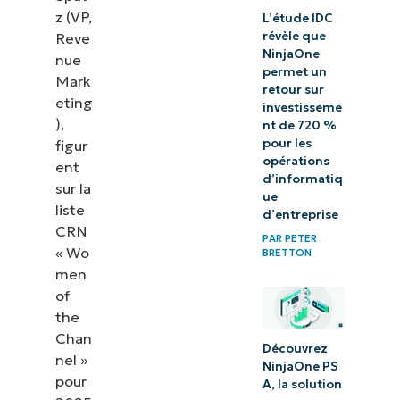
z (VP,
L’étude IDC
révèle que
Reve
NinjaOne
nue
permet un
Mark
retour sur
eting
investisseme
),
nt de 720 %
pour les
figur
opérations
ent
d’informatiq
sur la
ue
liste
d’entreprise
CRN
PAR
PETER
« Wo
BRETTON
men
of
the
Chan
Découvrez
nel »
NinjaOne PS
pour
A, la solution