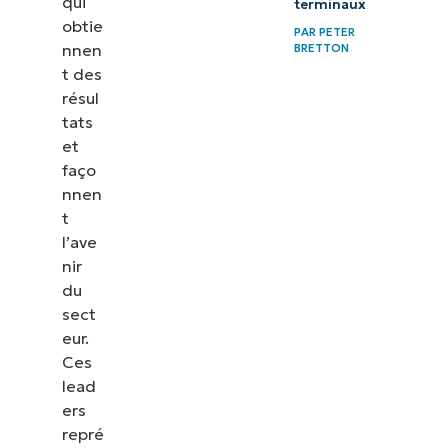
qui
terminaux
obtie
PAR
PETER
nnen
BRETTON
t des
résul
tats
et
faço
nnen
t
l’ave
nir
du
sect
eur.
Ces
lead
ers
repré