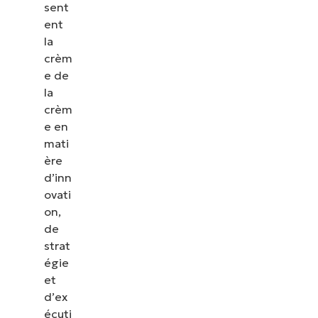
sent
ent
la
crèm
e de
la
crèm
e en
mati
ère
d’inn
ovati
on,
de
strat
égie
et
d’ex
écuti