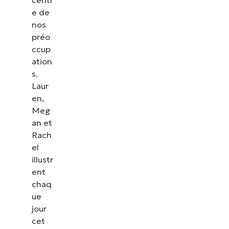
e de
nos
préo
ccup
ation
s.
Laur
en,
Meg
an et
Rach
el
illustr
ent
chaq
ue
jour
cet