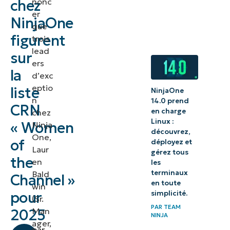
nonc
chez
er
NinjaOne
que
figurent
trois
lead
sur
ers
la
d’exc
eptio
liste
NinjaOne
n
14.0 prend
CRN
en charge
chez
Linux :
« Women
Ninja
découvrez,
One,
of
déployez et
Laur
gérez tous
the
en
les
terminaux
Bald
Channel »
en toute
win
pour
simplicité.
(Sr.
PAR
TEAM
Man
2025
NINJA
ager,
par