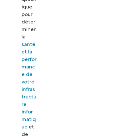
ique
calcul de
pour
classement
déter
miner
Choisir le
la
meilleur
santé
logiciel de
et la
surveillance
perfor
manc
informatique
e de
votre
infras
tructu
re
infor
matiq
ue
et
de