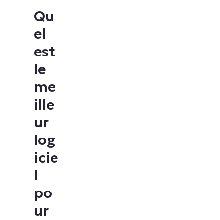
Qu
el
est
le
me
ille
ur
log
icie
l
po
ur