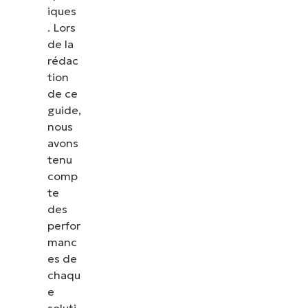
iques
. Lors
de la
rédac
tion
de ce
guide,
nous
avons
tenu
comp
te
des
perfor
manc
es de
chaqu
e