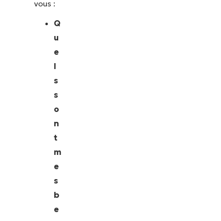
vous :
Q
u
e
l
s
s
o
n
t
m
e
s
b
e