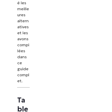
é les
meille
ures
altern
atives
et les
avons
compi
lées
dans
ce
guide
compl
et.
Ta
ble