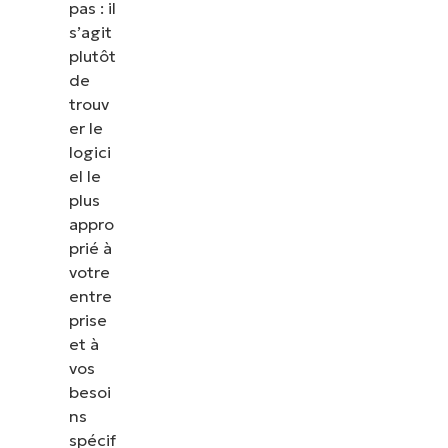
Voir NinjaOne en a
pas : il
s’agit
plutôt
Parcourez nos démonstrations à la demande po
de
NinjaOne simplifie les tâches informatiques tell
trouv
terminaux, les correctifs, le MDM, la gestion des
er le
encore.
logici
el le
Explorer les démos
plus
appro
prié à
votre
entre
prise
et à
vos
besoi
ns
spécif