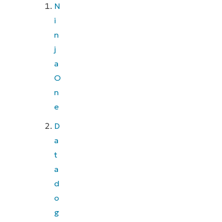
N
i
n
j
a
O
n
e
D
a
t
a
d
o
g