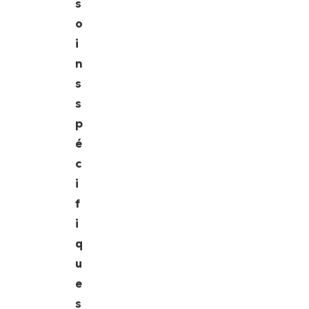
s
o
i
n
s
s
p
é
c
i
f
i
q
u
e
s