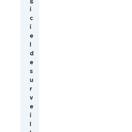
g
i
c
i
e
l
d
e
s
u
r
v
e
i
l