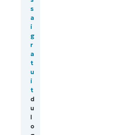
s
a
i
g
r
a
t
u
i
t
d
u
l
o