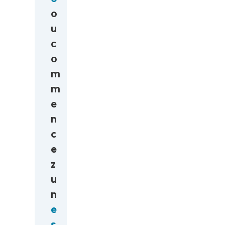
o
u
c
o
m
m
e
n
c
e
z
u
n
e
s