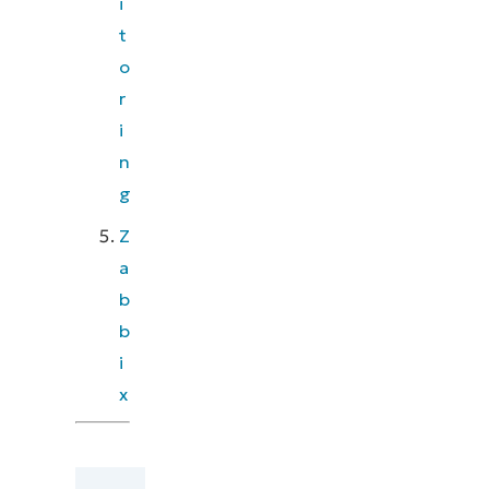
i
t
o
r
i
n
g
Z
a
b
b
i
x