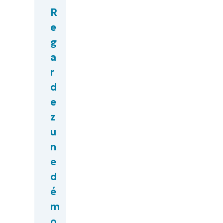
R
e
g
a
r
d
e
z
u
n
e
d
é
m
o