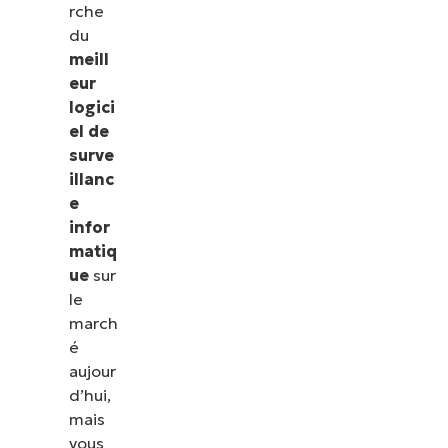
rche
du
meill
eur
logici
el de
surve
illanc
e
infor
matiq
ue
sur
le
march
é
aujour
d’hui,
mais
vous