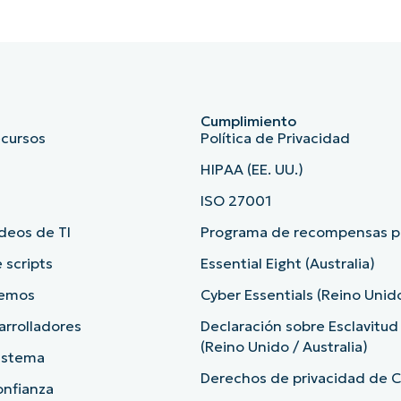
Cumplimiento
ecursos
Política de Privacidad
HIPAA (EE. UU.)
ISO 27001
deos de TI
Programa de recompensas po
 scripts
Essential Eight (Australia)
demos
Cyber Essentials (Reino Unid
arrolladores
Declaración sobre Esclavitu
(Reino Unido / Australia)
sistema
Derechos de privacidad de Ca
onfianza