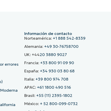
Información de contacto
Norteamérica:
+1 888 542-8339
Alemania:
+49 30-76758700
UK: +44
20 3880 9027
Francia:
+33 800 91 09 90
r errores
España:
+34 930 03 80 68
Italia:
+39 800 974 708
o)
APAC:
+61 1800 490 516
d Moderna
Brasil:
+55 (11) 2395-1802
México:
+ 52 800-099-0732
lifornia