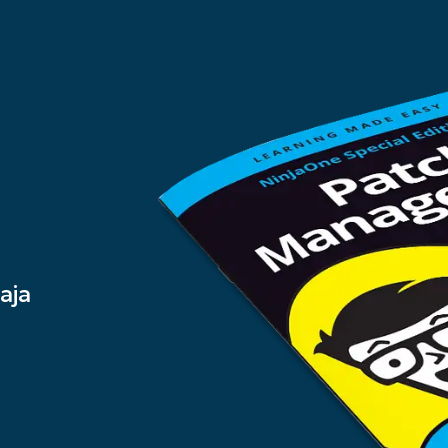
s
aja