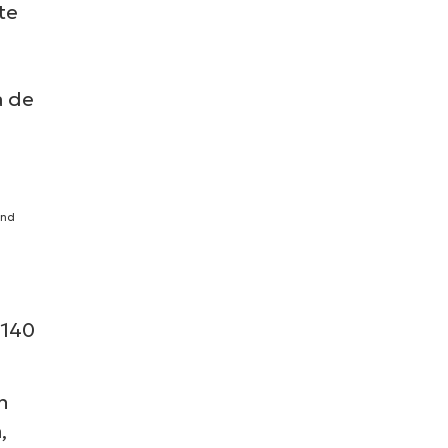
te
a de
and
+140
n
,