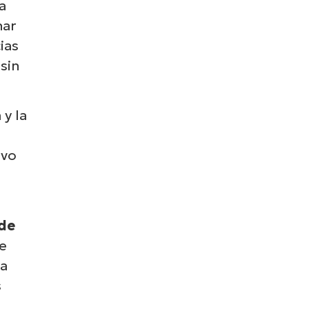
a
nar
ias
sin
 y la
ivo
sde
de
ca
s