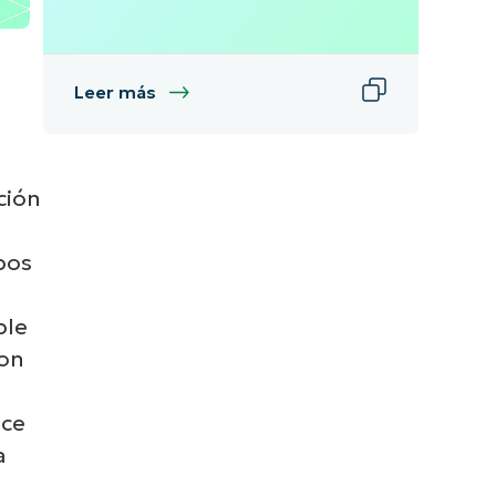
Leer más
ción
pos
ple
con
s
ace
a