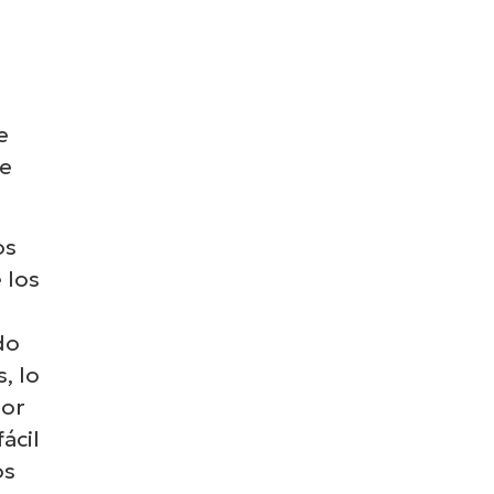
e
ce
os
 los
do
, lo
dor
ácil
os