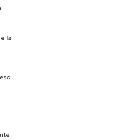
n
e la
ceso
ente