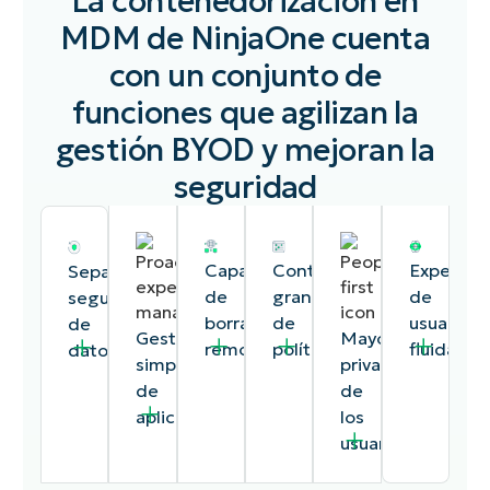
La contenedorización en
MDM de NinjaOne cuenta
con un conjunto de
funciones que agilizan la
gestión BYOD y mejoran la
seguridad
Capacidad
Control
Experienc
Separación
de
granular
de
segura
borrado
de
usuario
de
Gestión
Mayor
remoto
políticas
fluida
datos
simplificada
privacidad
de
de
aplicaciones
los
usuarios