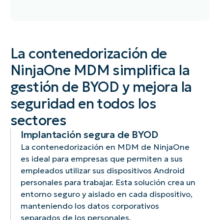
Los
En
NinjaOne
Los
El
La
administradores
caso
permite
empleados
proceso
contenedorización
La contenedorización de
de
de
una
disfrutan
de
en
TI
pérdida
gestión
de
contenedor
NinjaOne MDM simplifica la
MDM
pueden
o
de
una
es
de
gestión de BYOD y mejora la
implantar,
robo
políticas
clara
transparen
NinjaOne
actualizar
de
detallada
separación
para
cuenta
seguridad en todos los
y
un
dentro
entre
los
con
gestionar
dispositivo,
del
su
usuarios,
un
sectores
fácilmente
los
contenedor,
vida
que
conjunto
Implantación segura de BYOD
las
administradores
lo
personal
pueden
de
aplicaciones
pueden
que
y
acceder
funciones
La contenedorización en MDM de NinjaOne
corporativas
borrar
permite
laboral,
a
que
es ideal para empresas que permiten a sus
en
de
al
manteniendo
aplicacione
agilizan
empleados utilizar sus dispositivos Android
el
forma
departamento
la
y
la
personales para trabajar. Esta solución crea un
entorno
remota
de
privacidad
datos
gestión
contenedorizado,
el
TI
mientras
relacionad
entorno seguro y aislado en cada dispositivo,
BYOD
garantizando
contenedor
aplicar
utilizan
con
y
manteniendo los datos corporativos
un
corporativo,
protocolos
sus
el
mejoran
separados de los personales.