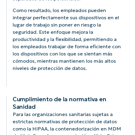
acceso
protegiendo
de
propios
trabajo
la
y
la
seguridad,
dispositivos
gracias
seguridad
Como resultado, los empleados pueden
una
información
restringir
para
a
integrar perfectamente sus dispositivos en el
funcionalidad
sensible
el
trabajar.
su
lugar de trabajo sin poner en riesgo la
uniformes.
de
acceso
facilidad
seguridad. Este enfoque mejora la
la
y
de
empresa
controlar
uso.
productividad y la flexibilidad, permitiendo a
sin
el
los empleados trabajar de forma eficiente con
afectar
uso
los dispositivos con los que se sientan más
a
de
cómodos, mientras mantienen los más altos
los
las
niveles de protección de datos.
datos
aplicaciones.
personales.
Cumplimiento de la normativa en
Sanidad
Para las organizaciones sanitarias sujetas a
estrictas normativas de protección de datos
como la HIPAA, la contenedorización en MDM