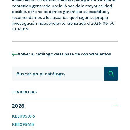
Advertencia: Tomamos medidas para garantizar que el
contenido generado por la IA sea de la mayor calidad
posible, pero no podemos garantizar su exactitud y
recomendamos a los usuarios que hagan su propia
investigación independiente. Generado el 2026-06-30
01:14 PM
Volver al catálogo de la base de conocimientos
Búsqued
TENDENCIAS
¡Empiece con los análisis de KB
2026
basados en IA de NinjaOne!
First
KB5095093
and
last
KB5095615
name*