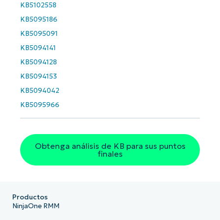
Business
KB5102558
email*
KB5095186
KB5095091
Phone
number*
KB5094141
KB5094128
País
KB5094153
KB5094042
Company
name*
KB5095966
Obtenga análisis de KB para sus puntos
finales
Productos
NinjaOne RMM