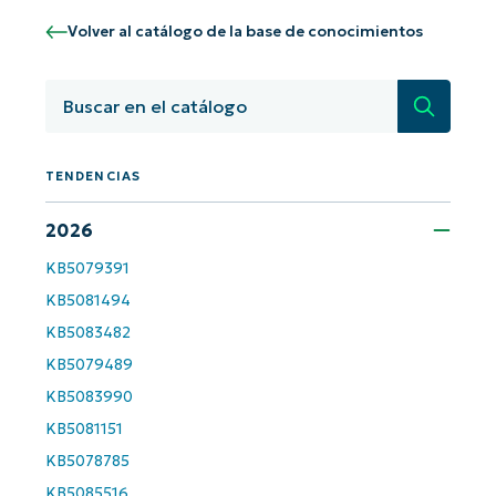
Volver al catálogo de la base de conocimientos
Búsqued
TENDENCIAS
2026
KB5079391
¡Empiece con los análisis de KB
KB5081494
basados en IA de NinjaOne!
KB5083482
First
KB5079489
and
last
KB5083990
name*
Business
KB5081151
email*
KB5078785
Phone
KB5085516