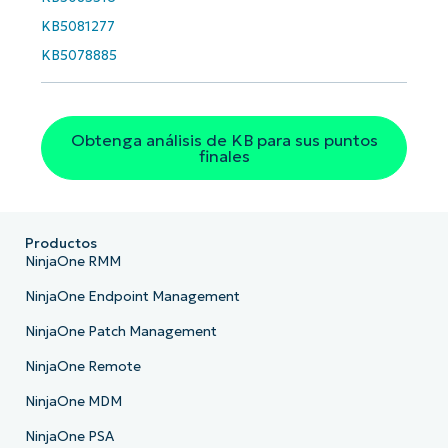
number*
KB5081277
País
KB5078885
Company
name*
Obtenga análisis de KB para sus puntos
finales
Productos
NinjaOne RMM
NinjaOne Endpoint Management
NinjaOne Patch Management
NinjaOne Remote
NinjaOne MDM
NinjaOne PSA