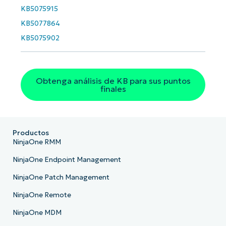
Phone
KB5075915
number*
KB5077864
País
KB5075902
Company
name*
Obtenga análisis de KB para sus puntos
finales
Productos
NinjaOne RMM
NinjaOne Endpoint Management
NinjaOne Patch Management
NinjaOne Remote
NinjaOne MDM