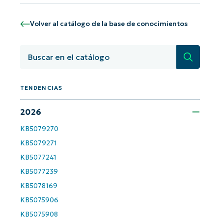
Volver al catálogo de la base de conocimientos
Búsqued
TENDENCIAS
2026
KB5079270
¡Empiece con los análisis de KB
KB5079271
basados en IA de NinjaOne!
KB5077241
First
and
KB5077239
last
name*
KB5078169
Business
email*
KB5075906
KB5075908