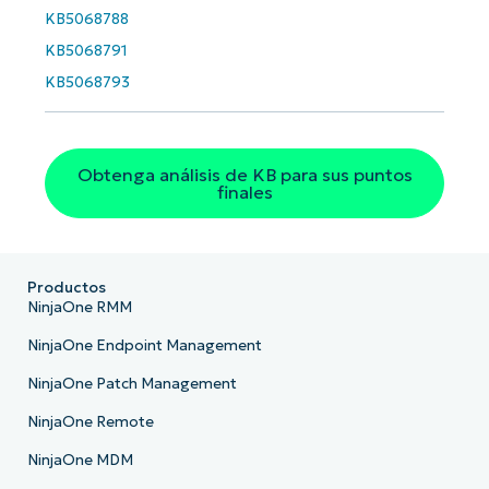
Phone
number*
KB5068788
KB5068791
País
KB5068793
Company
name*
Obtenga análisis de KB para sus puntos
finales
Productos
NinjaOne RMM
NinjaOne Endpoint Management
NinjaOne Patch Management
NinjaOne Remote
NinjaOne MDM