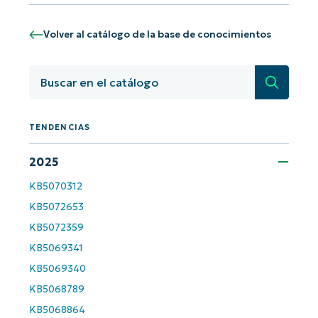
Volver al catálogo de la base de conocimientos
Búsqued
TENDENCIAS
2025
KB5070312
¡Empiece con los análisis de KB
KB5072653
basados en IA de NinjaOne!
KB5072359
First
and
last
KB5069341
name*
KB5069340
Business
email*
KB5068789
KB5068864