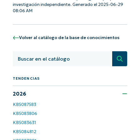
investigación independiente. Generado el 2025-06-29
08:06 AM
¡Empiece con los análisis de KB
basados en IA de NinjaOne!
Volver al catálogo de la base de conocimientos
First
and
last
Búsqued
name*
Business
email*
TENDENCIAS
Phone
number*
2026
País
KB5087583
KB5083806
Company
KB5083631
name*
KB5084812