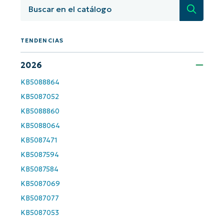
¡Empiece con los análisis de KB
Búsqued
basados en IA de NinjaOne!
First
and
TENDENCIAS
last
name*
Business
2026
email*
KB5088864
Phone
number*
KB5087052
KB5088860
País
KB5088064
KB5087471
Company
KB5087594
name*
KB5087584
KB5087069
KB5087077
KB5087053