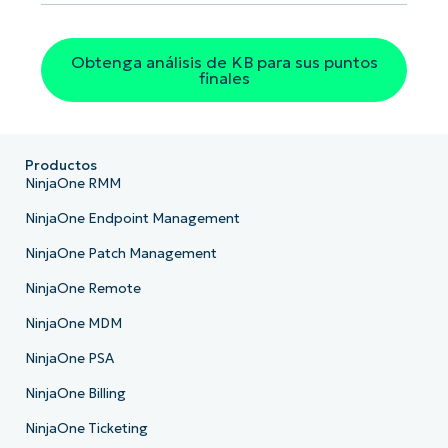
Obtenga análisis de KB para sus puntos
finales
Productos
NinjaOne RMM
NinjaOne Endpoint Management
NinjaOne Patch Management
NinjaOne Remote
NinjaOne MDM
NinjaOne PSA
NinjaOne Billing
NinjaOne Ticketing