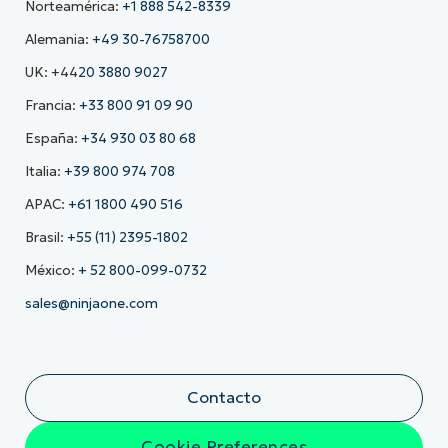
Norteamérica:
+1 888 542-8339
Alemania:
+49 30-76758700
UK: +44
20 3880 9027
Francia:
+33 800 91 09 90
España:
+34 930 03 80 68
Italia:
+39 800 974 708
APAC:
+61 1800 490 516
Brasil:
+55 (11) 2395-1802
México:
+ 52 800-099-0732
sales@ninjaone.com
Contacto
Cookie Preferences