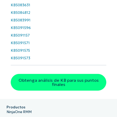
name*
Business
KB5083631
email*
KB5084812
Phone
KB5083991
number*
KB5091596
KB5091157
País
KB5091571
KB5091575
Company
name*
KB5091573
Obtenga análisis de KB para sus puntos
finales
Productos
NinjaOne RMM