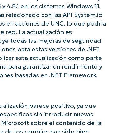
y 4.8.1 en los sistemas Windows 11.
 relacionado con las API System.io
e con los análisis de KB basados en IA de N
os en acciones de UNC, lo que podría
First
e red. La actualización es
and
last
cluye todas las mejoras de seguridad
name*
Business
iones para estas versiones de .NET
email*
icar esta actualización como parte
ma para garantizar un rendimiento y
Phone
number*
ciones basadas en .NET Framework.
País
Company
ualización parece positivo, ya que
name*
specíficos sin introducir nuevas
 Microsoft sobre el contenido de la
ra de los cambios han sido bien