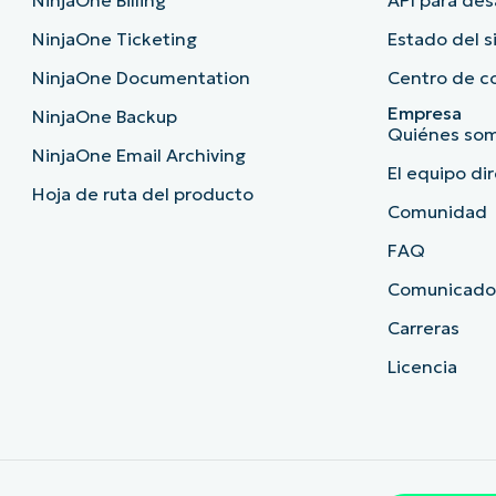
NinjaOne Billing
API para des
NinjaOne Ticketing
Estado del 
NinjaOne Documentation
Centro de c
Empresa
NinjaOne Backup
Quiénes so
NinjaOne Email Archiving
El equipo di
Hoja de ruta del producto
Comunidad
FAQ
Comunicado
Carreras
Licencia