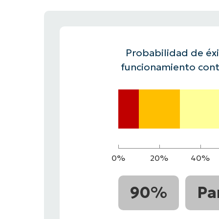
CONTACTO DE VENTAS
MIR
CONTACTO DE VENTAS
CONTACTO DE VENTAS
MIRA UNA 
MIR
CONTACTO DE VENTAS
MIR
PLATAFORMA
Probabilidad de éxit
funcionamiento cont
0%
20%
40%
90%
Pa