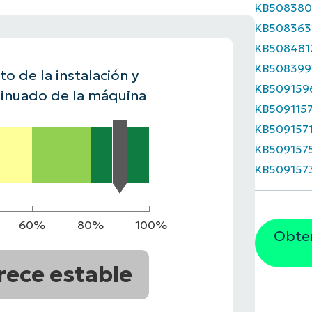
KB508380
A UNA DEMO
KB508363
DEMO
A UNA DEMO
RUTA DEL PRODUCTO
A UNA DEMO
KB508481
KB508399
o de la instalación y
KB509159
inuado de la máquina
KB509115
KB509157
KB509157
KB509157
60%
80%
100%
Obten
rece estable