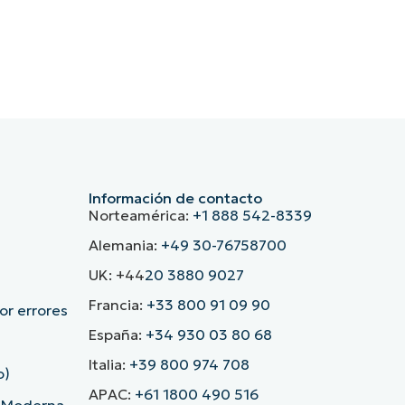
Información de contacto
Norteamérica:
+1 888 542-8339
Alemania:
+49 30-76758700
UK: +44
20 3880 9027
Francia:
+33 800 91 09 90
r errores
España:
+34 930 03 80 68
Italia:
+39 800 974 708
o)
APAC:
+61 1800 490 516