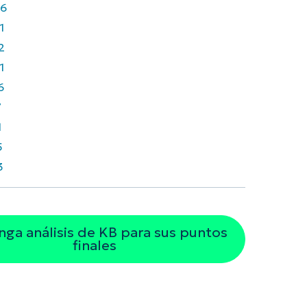
6
1
2
1
6
7
1
5
3
ga análisis de KB para sus puntos
finales