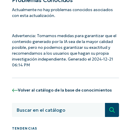
Actualmente no hay problemas conocidos asociados
con esta actualización.
Advertencia: Tomamos medidas para garantizar que el
contenido generado por la IA sea de la mayor calidad
posible, pero no podemos garantizar su exactitud y
recomendamos a los usuarios que hagan su propia
investigación independiente. Generado el 2024-12-21
06:14 PM
Volver al catálogo de la base de conocimientos
Búsqued
¡Empiece con los análisis de KB
basados en IA de NinjaOne!
First
TENDENCIAS
and