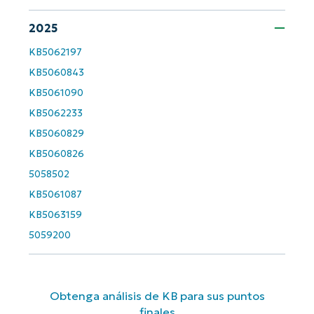
last
name*
2025
Business
email*
KB5062197
KB5060843
Phone
KB5061090
number*
KB5062233
KB5060829
País
KB5060826
5058502
Company
name*
KB5061087
KB5063159
5059200
Obtenga análisis de KB para sus puntos
finales