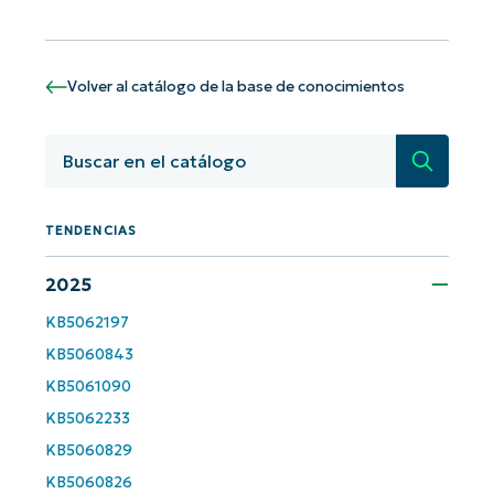
¡Empiece con los análisis de KB
basados en IA de NinjaOne!
Volver al catálogo de la base de conocimientos
First
and
last
name*
Búsqued
Business
email*
TENDENCIAS
Phone
number*
2025
KB5062197
País
KB5060843
KB5061090
Company
name*
KB5062233
KB5060829
KB5060826