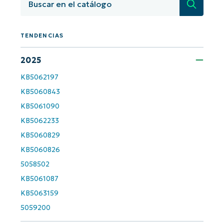
basados en IA de NinjaOne!
Búsqued
First
and
last
name*
TENDENCIAS
Business
email*
2025
KB5062197
Phone
number*
KB5060843
KB5061090
País
KB5062233
KB5060829
Company
KB5060826
name*
5058502
KB5061087
KB5063159
5059200