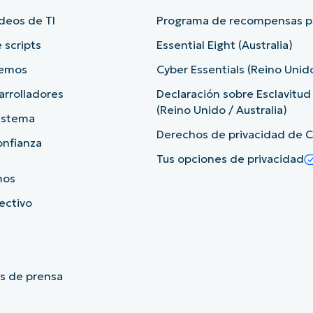
deos de TI
Programa de recompensas po
 scripts
Essential Eight (Australia)
demos
Cyber Essentials (Reino Unid
arrolladores
Declaración sobre Esclavitu
(Reino Unido / Australia)
sistema
Derechos de privacidad de Ca
onfianza
Tus opciones de privacidad
mos
rectivo
s de prensa