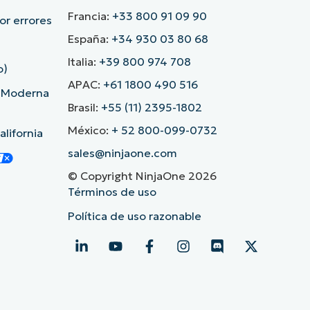
Francia:
+33 800 91 09 90
r errores
España:
+34 930 03 80 68
Italia:
+39 800 974 708
o)
APAC:
+61 1800 490 516
d Moderna
Brasil:
+55 (11) 2395-1802
México:
+ 52 800-099-0732
lifornia
sales@ninjaone.com
© Copyright NinjaOne 2026
Términos de uso
Política de uso razonable