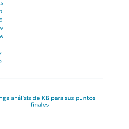
43
0
3
9
6
7
9
ga análisis de KB para sus puntos
finales