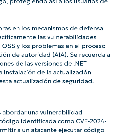
go, protegiendo así a los usuarios de
joras en los mecanismos de defensa
íficamente las vulnerabilidades
de OSS y los problemas en el proceso
ión de autoridad (AIA). Se recuerda a
iones de las versiones de .NET
instalación de la actualización
esta actualización de seguridad.
e con los análisis de KB basados en IA de N
s abordar una vulnerabilidad
First
e código identificada como CVE-2024-
and
last
name*
rmitir a un atacante ejecutar código