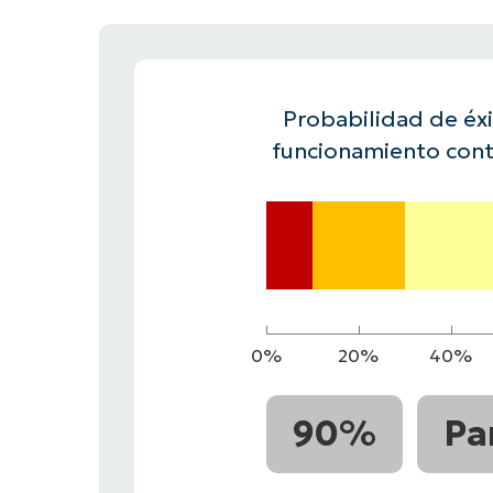
CONTACTO DE VENTAS
MIR
CONTACTO DE VENTAS
CONTACTO DE VENTAS
MIRA UNA 
MIR
CONTACTO DE VENTAS
MIR
PLATAFORMA
Probabilidad de éxit
funcionamiento cont
0%
20%
40%
90%
Pa