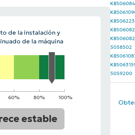
KB50608
A UNA DEMO
KB506109
DEMO
A UNA DEMO
RUTA DEL PRODUCTO
A UNA DEMO
KB506223
KB506082
o de la instalación y
KB506082
inuado de la máquina
5058502
KB506108
KB506315
5059200
60%
80%
100%
Obten
rece estable