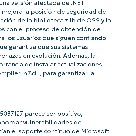
Business
 una versión afectada de .NET
email*
 mejora la posición de seguridad de
ción de la biblioteca zlib de OSS y la
Phone
number*
os con el proceso de obtención de
ra los usuarios que siguen confiando
País
ue garantiza que sus sistemas
enazas en evolución. Además, la
Company
name*
ortancia de instalar actualizaciones
mpiler_47.dll, para garantizar la
5037127 parece ser positivo,
bordar vulnerabilidades de
ecian el soporte continuo de Microsoft