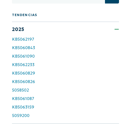
First
and
last
name*
TENDENCIAS
Business
email*
2025
KB5062197
Phone
KB5060843
number*
KB5061090
KB5062233
País
KB5060829
KB5060826
Company
name*
5058502
KB5061087
KB5063159
5059200