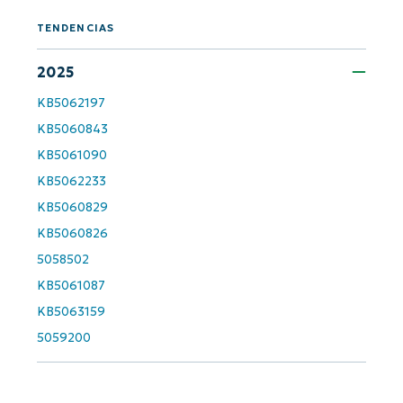
First
and
last
TENDENCIAS
name*
Business
2025
email*
KB5062197
KB5060843
Phone
number*
KB5061090
KB5062233
País
KB5060829
KB5060826
Company
5058502
name*
KB5061087
KB5063159
5059200