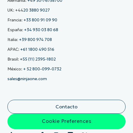
Alemania:
+49 30-76758700
UK: +44
20 3880 9027
Francia:
+33 800 91 09 90
España:
+34 930 03 80 68
Italia:
+39 800 974 708
APAC:
+61 1800 490 516
Brasil:
+55 (11) 2395-1802
México:
+ 52 800-099-0732
sales@ninjaone.com
Contacto
Cookie Preferences