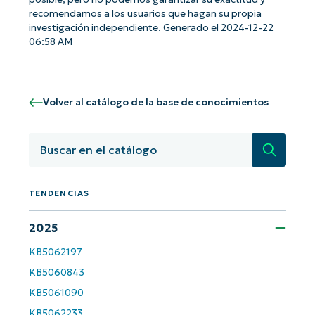
recomendamos a los usuarios que hagan su propia
investigación independiente. Generado el 2024-12-22
06:58 AM
¡Empiece con los análisis de KB
basados en IA de NinjaOne!
First
and
Volver al catálogo de la base de conocimientos
last
name*
Business
Búsqued
email*
Phone
TENDENCIAS
number*
2025
País
KB5062197
KB5060843
Company
name*
KB5061090
KB5062233