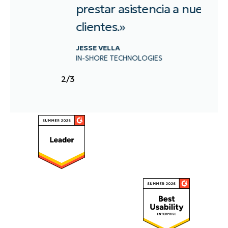
Copia de seguridad
prestar asistencia a nuestros
clie
clientes.»
Gestión de dispositivos móviles (MDM)
OMID 
ALLOY
Acceso remoto
JESSE VELLA
IN-SHORE TECHNOLOGIES
2
/
3