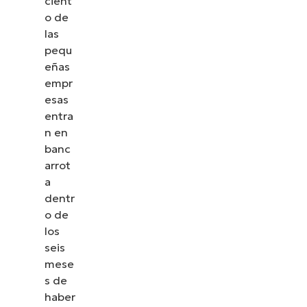
cient
o de
las
pequ
eñas
empr
esas
entra
n en
banc
arrot
a
dentr
o de
los
seis
mese
s de
haber