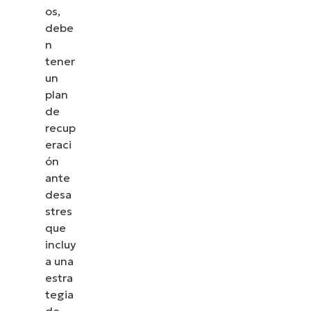
os,
debe
n
tener
un
plan
de
recup
eraci
ón
ante
desa
stres
que
incluy
a una
estra
tegia
de