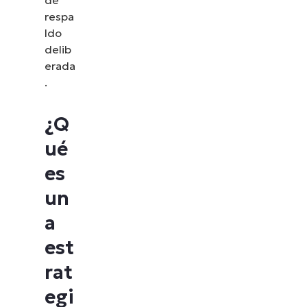
respa
ldo
delib
erada
.
¿Q
ué
es
un
a
est
rat
egi