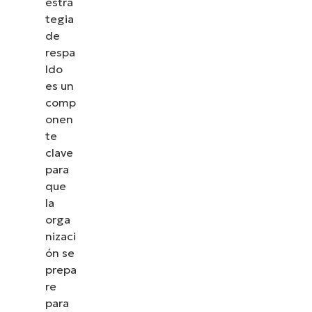
estra
tegia
de
respa
ldo
es un
comp
onen
te
clave
para
que
la
orga
nizaci
ón se
prepa
re
para