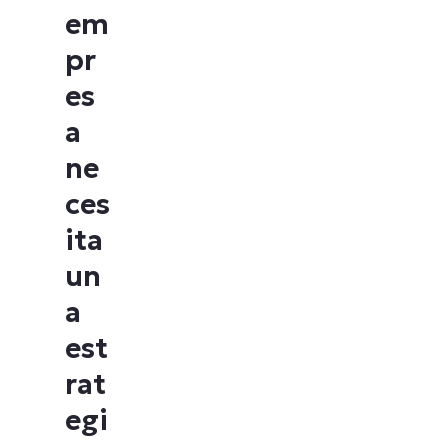
em
pr
es
a
ne
ces
ita
un
a
est
rat
egi