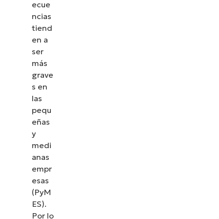
ecue
ncias
tiend
en a
ser
más
grave
s en
las
pequ
eñas
y
medi
anas
empr
esas
(PyM
ES).
Por lo