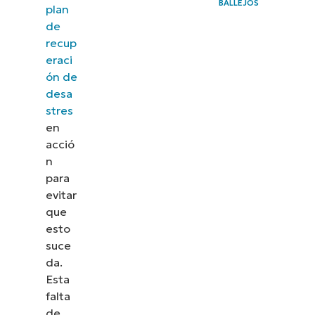
BALLEJOS
plan
de
recup
eraci
ón de
desa
stres
en
acció
n
para
evitar
que
esto
suce
da.
Esta
falta
de