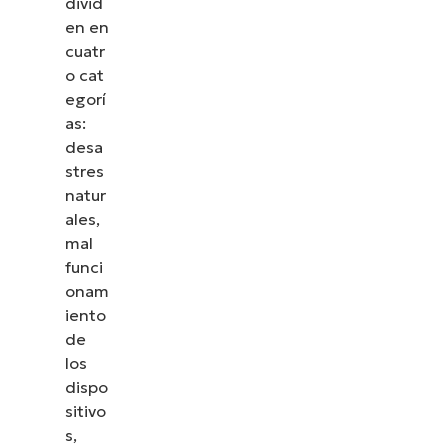
divid
en en
cuatr
o cat
egorí
as:
desa
stres
natur
ales,
mal
funci
onam
iento
de
los
dispo
sitivo
s,