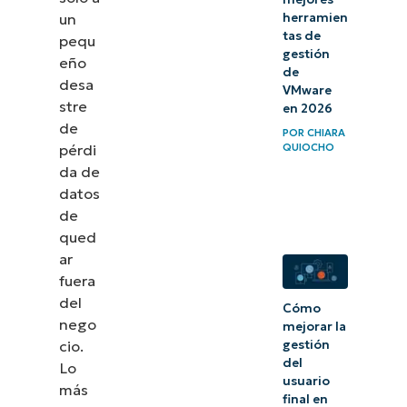
un
herramien
tas de
pequ
gestión
eño
de
desa
VMware
stre
en 2026
de
POR
CHIARA
pérdi
QUIOCHO
da de
datos
de
qued
ar
fuera
del
Cómo
nego
mejorar la
cio.
gestión
del
Lo
usuario
más
final en