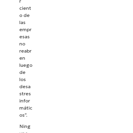
r
cient
o de
las
empr
esas
no
reabr
en
luego
de
los
desa
stres
infor
mátic
os”.
Ning