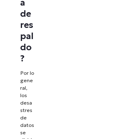
a
de
res
pal
do
?
Por lo
gene
ral,
los
desa
stres
de
datos
se