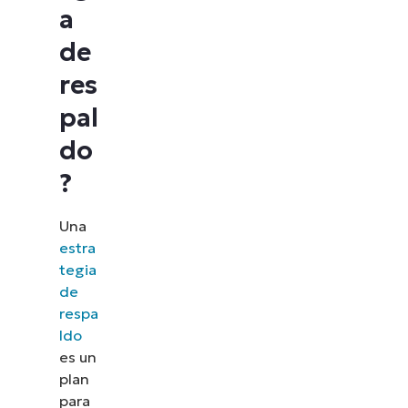
a
de
res
pal
do
?
Una
estra
tegia
de
respa
ldo
es un
plan
para