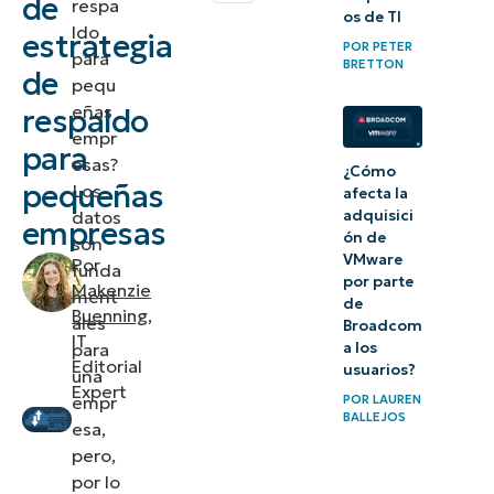
de
respa
os de TI
empresa
ldo
estrategia
POR
PETER
para
necesita
BRETTON
de
pequ
una
eñas
respaldo
estrategia
empr
para
de
esas?
¿Cómo
pequeñas
Los
respaldo?
afecta la
datos
adquisici
empresas
ón de
¿Qué es
son
VMware
Por
funda
una
por parte
Makenzie
ment
estrategia
de
Buenning
,
ales
Broadcom
de
IT
para
a los
Editorial
respaldo?
usuarios?
una
Expert
empr
POR
LAUREN
Cómo
BALLEJOS
esa,
crear una
pero,
por lo
estrategia