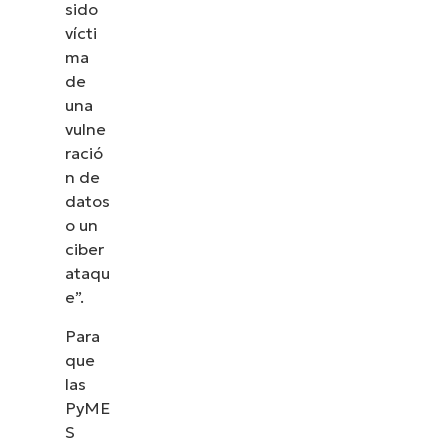
sido
vícti
ma
de
una
vulne
ració
n de
datos
o un
ciber
ataqu
e”.
Para
que
las
PyME
S