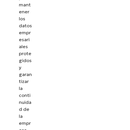
mant
ener
los
datos
empr
esari
ales
prote
gidos
y
garan
tizar
la
conti
nuida
d de
la
empr
esa.