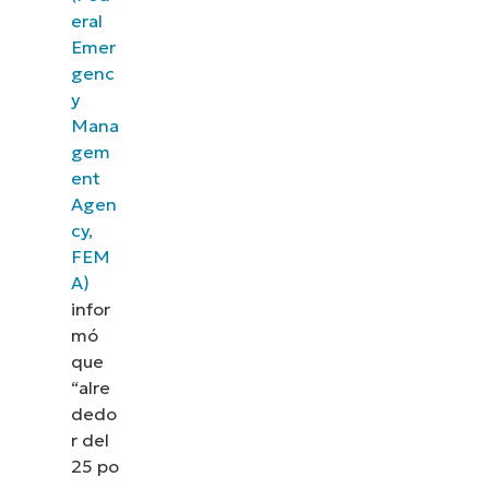
cómo NinjaOne simplifica tareas de TI como la
eral
gestión de endpoints, el parcheo, el MDM, la
Emer
gestión de tickets y mucho más.
genc
y
Explora las demos
Mana
gem
ent
Agen
cy,
FEM
A)
infor
mó
que
“alre
dedo
r del
25 po