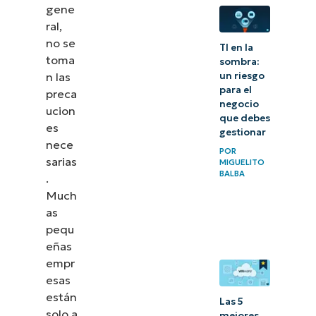
gene
de
ral,
respaldo
no se
TI en la
para una
toma
sombra:
pequeña
n las
un riesgo
para el
preca
empresa
negocio
ucion
que debes
Comience
es
gestionar
nece
con la
POR
sarias
MIGUELITO
estrategia
BALBA
.
de
Much
respaldo
as
pequ
para su
eñas
pequeña
empr
empresa
esas
están
Las 5
solo a
mejores