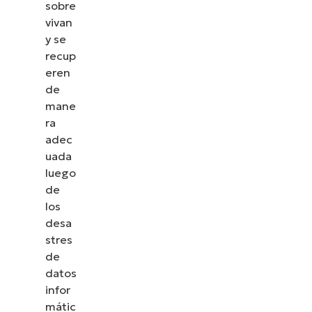
sobre
vivan
y se
recup
eren
de
mane
ra
adec
uada
luego
de
los
desa
stres
de
datos
infor
mátic