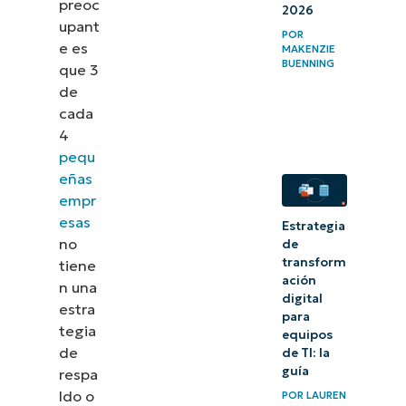
preoc
2026
upant
POR
e es
MAKENZIE
BUENNING
que 3
de
cada
4
pequ
eñas
empr
esas
Estrategia
no
de
transform
tiene
ación
n una
digital
estra
para
tegia
equipos
de
de TI: la
guía
respa
ldo o
POR
LAUREN