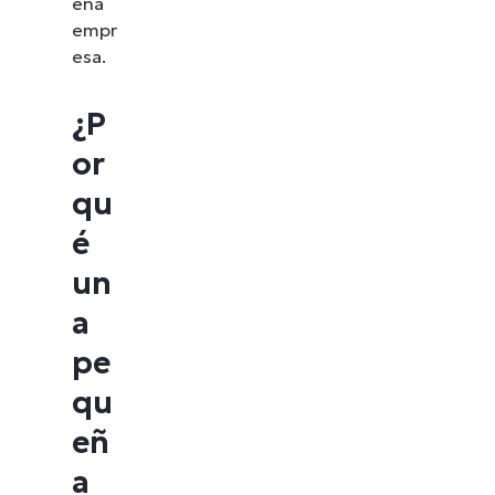
eña
empr
esa.
¿P
or
qu
é
un
a
pe
qu
eñ
a